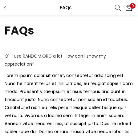
0
FAQs
LOGIN
FAQs
Enter your username and password to login.
Q1. I use RANDOM.ORG a lot. How can I show my
appreciation?
Remember me
Lorem ipsum dolor sit amet, consectetur adipiscing elit.
Nunc he ndrerit tellus et nisi ultrices, eu feugiat sapien com
Login
modo. Praesent vitae ipsum et risus tempus tincidunt in
tincidunt justo. Nunc consectetur non sapien id faucibus.
Lost password?
Curabitur id nibh eu felis pelle ntesque pellentesque quis
vel nulla. Vivamus a lacinia sem. Integer in enim sapien.
Aenean vitae hendrerit nisi, ut suscipit justo. Duis he ndrerit
scelerisque dui. Donec ornare massa vitae neque lobor tis