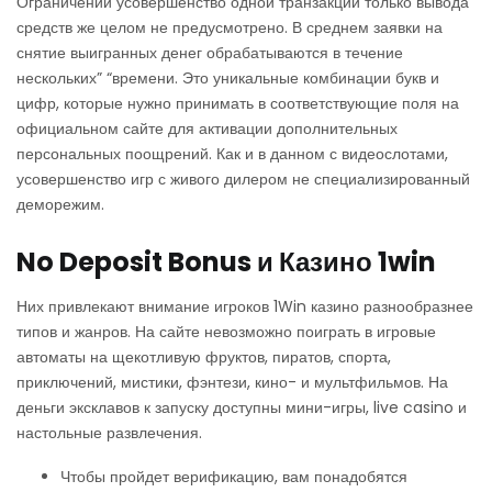
Ограничений усовершенство одной транзакции только вывода
средств же целом не предусмотрено. В среднем заявки на
снятие выигранных денег обрабатываются в течение
нескольких” “времени. Это уникальные комбинации букв и
цифр, которые нужно принимать в соответствующие поля на
официальном сайте для активации дополнительных
персональных поощрений. Как и в данном с видеослотами,
усовершенство игр с живого дилером не специализированный
деморежим.
No Deposit Bonus и Казино 1win
Них привлекают внимание игроков 1Win казино разнообразнее
типов и жанров. На сайте невозможно поиграть в игровые
автоматы на щекотливую фруктов, пиратов, спорта,
приключений, мистики, фэнтези, кино- и мультфильмов. На
деньги эксклавов к запуску доступны мини-игры, live casino и
настольные развлечения.
Чтобы пройдет верификацию, вам понадобятся