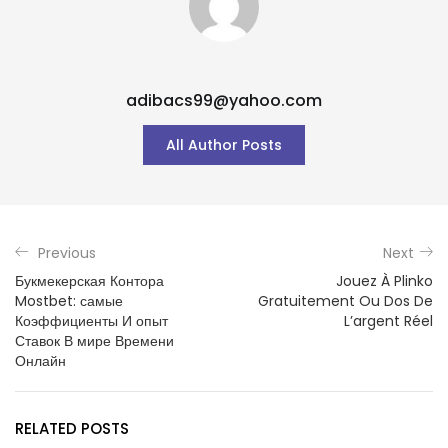
adibacs99@yahoo.com
All Author Posts
Previous
Next
Букмекерская Контора
Jouez À Plinko
Mostbet: самые
Gratuitement Ou Dos De
Коэффициенты И опыт
L’argent Réel
Ставок В мире Времени
Онлайн
RELATED POSTS