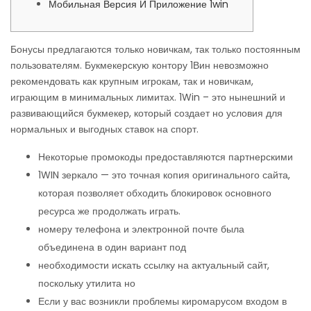
Мобильная Версия И Приложение 1win
Бонусы предлагаются только новичкам, так только постоянным
пользователям. Букмекерскую контору 1Вин невозможно
рекомендовать как крупным игрокам, так и новичкам,
играющим в минимальных лимитах. 1Win – это нынешний и
развивающийся букмекер, который создает но условия для
нормальных и выгодных ставок на спорт.
Некоторые промокоды предоставляются партнерскими
1WIN зеркало — это точная копия оригинального сайта,
которая позволяет обходить блокировок основного
ресурса же продолжать играть.
номеру телефона и электронной почте была
объединена в один вариант под
необходимости искать ссылку на актуальный сайт,
поскольку утилита но
Если у вас возникли проблемы киромарусом входом в