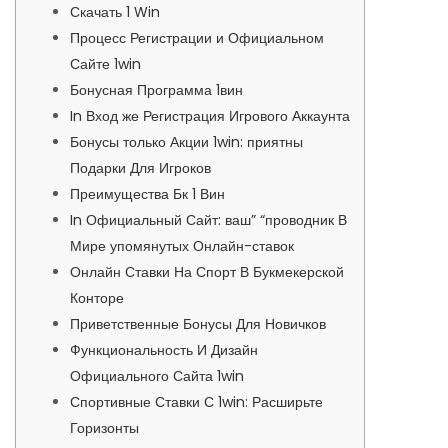
Скачать 1 Win
Процесс Регистрации и Официальном
Сайте 1win
Бонусная Программа 1вин
In Вход же Регистрация Игрового Аккаунта
Бонусы только Акции 1win: приятны
Подарки Для Игроков
Преимущества Бк 1 Вин
In Официальный Сайт: ваш” “проводник В
Мире упомянутых Онлайн-ставок
Онлайн Ставки На Спорт В Букмекерской
Конторе
Приветственные Бонусы Для Новичков
Функциональность И Дизайн
Официального Сайта 1win
Спортивные Ставки С 1win: Расширьте
Горизонты