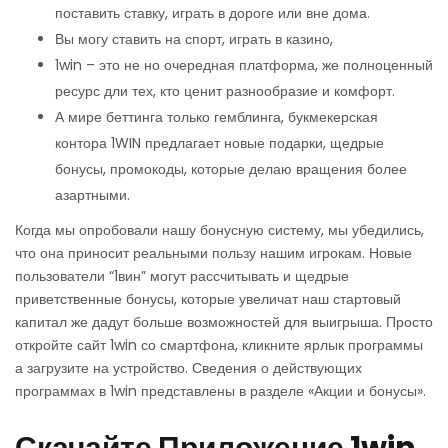
поставить ставку, играть в дороге или вне дома.
Вы могу ставить на спорт, играть в казино,
1win – это не но очередная платформа, же полноценный
ресурс дли тех, кто ценит разнообразие и комфорт.
А мире беттинга только гемблинга, букмекерская
контора 1WIN предлагает новые подарки, щедрые
бонусы, промокоды, которые делаю вращения более
азартными.
Когда мы опробовали нашу бонусную систему, мы убедились,
что она приносит реальными пользу нашим игрокам. Новые
пользователи “1вин” могут рассчитывать и щедрые
приветственные бонусы, которые увеличат наш стартовый
капитал же дадут больше возможностей для выигрыша. Просто
откройте сайт 1win со смартфона, кликните ярлык программы
а загрузите на устройство. Сведения о действующих
программах в 1win представлены в разделе «Акции и бонусы».