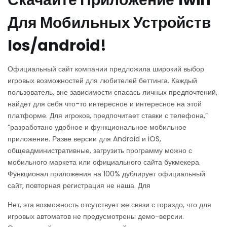
Скачайте Приложение 1win
Для Мобильных Устройств
Ios/android!
Официальный сайт компании предложила широкий выбор
игровых возможностей для любителей беттинга. Каждый
пользователь, вне зависимости спасась личных предпочтений,
найдет для себя что-то интересное и интересное на этой
платформе. Для игроков, предпочитает ставки с телефона,”
“разработано удобное и функциональное мобильное
приложение. Разве версии для Android и iOS,
общеадминистративные, загрузить программу можно с
мобильного маркета или официального сайта букмекера.
Функционал приложения на 100% дублирует официальный
сайт, повторная регистрация не наша. Для
Нет, эта возможность отсутствует же связи с гораздо, что для
игровых автоматов не предусмотрены демо-версии.