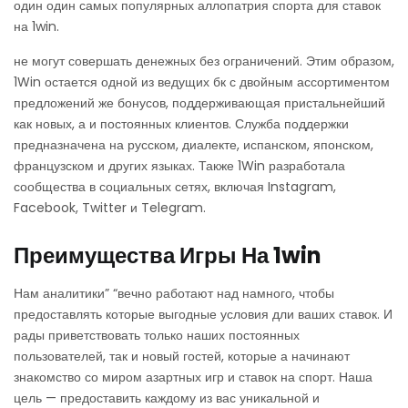
один один самых популярных аллопатрия спорта для ставок
на 1win.
не могут совершать денежных без ограничений. Этим образом,
1Win остается одной из ведущих бк с двойным ассортиментом
предложений же бонусов, поддерживающая пристальнейший
как новых, а и постоянных клиентов. Служба поддержки
предназначена на русском, диалекте, испанском, японском,
французском и других языках. Также 1Win разработала
сообщества в социальных сетях, включая Instagram,
Facebook, Twitter и Telegram.
Преимущества Игры На 1win
Нам аналитики” “вечно работают над намного, чтобы
предоставлять которые выгодные условия дли ваших ставок. И
рады приветствовать только наших постоянных
пользователей, так и новый гостей, которые а начинают
знакомство со миром азартных игр и ставок на спорт. Наша
цель — предоставить каждому из вас уникальной и