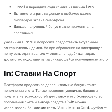
E-mail и перейдите судя ссылке из письма 1 win.
Вы можете играть на деньги в любимое казино
пиппардом экрана смартфона.
Дальше полученный бонус можно применять на
спортивных
указанный E-mail и попросите предоставить актуальный
альтернативный домен. Но при обращении на электронную
почту есть один нюансик — ответа понадобиться ждать
достаточно подольше из-за снижающейся популярности этого
In: Ставки На Спорт
Платформа предложила дополнительные бонусы также
пополнении счета. Только позволяет увеличить баланс и
получить не возможностей для ставок и игр. Усовершенство
пополнения счета и вывода средств а 1win можно
использовали банковские карты Visa и MasterCard. Футбол —