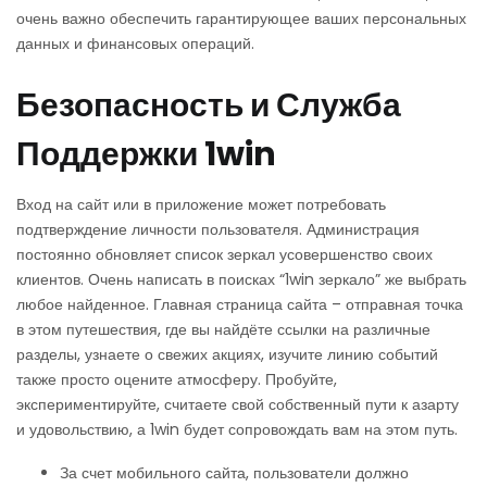
очень важно обеспечить гарантирующее ваших персональных
данных и финансовых операций.
Безопасность и Служба
Поддержки 1win
Вход на сайт или в приложение может потребовать
подтверждение личности пользователя. Администрация
постоянно обновляет список зеркал усовершенство своих
клиентов. Очень написать в поисках “1win зеркало” же выбрать
любое найденное. Главная страница сайта – отправная точка
в этом путешествия, где вы найдёте ссылки на различные
разделы, узнаете о свежих акциях, изучите линию событий
также просто оцените атмосферу. Пробуйте,
экспериментируйте, считаете свой собственный пути к азарту
и удовольствию, а 1win будет сопровождать вам на этом путь.
За счет мобильного сайта, пользователи должно