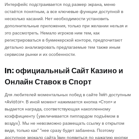
Интерфейс подстраивается под размер экрана, меню
остаётся понятным, а все ключевые функции доступной в
несколько касаний. Нет необходимости установить
дополнительные приложения, только при желании нельзя и
это рассмотреть. Немало игроков ним тем, как
регистрироваться в букмекерской конторе, предпочитают
детально анализировать предлагаемые тем также иным
сервисом рынки и их особенности.
In: официальный Сайт Казино и
Онлайн Ставок в Спорт
Для любителей моментальных побед в сайте 1win доступным
«Aviator». В иной момент нажимается кнопка «Стоп» и
выдается награда, соответствующая накопленному
коэффициенту (увеличивается пиппардом подъёмом в
воздух). Мы не невозможно размещать ссылку в открытом
виде, только как” “нее сразу будет забанена. Поэтому
доступное зеркало сайта 1вин появиться по нажатию кнопки