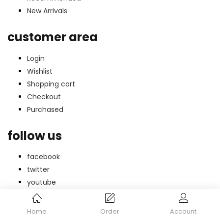
New Arrivals
customer area
Login
Wishlist
Shopping cart
Checkout
Purchased
follow us
facebook
twitter
youtube
© Copyright Visioneeri 2023
Home
Order
Account