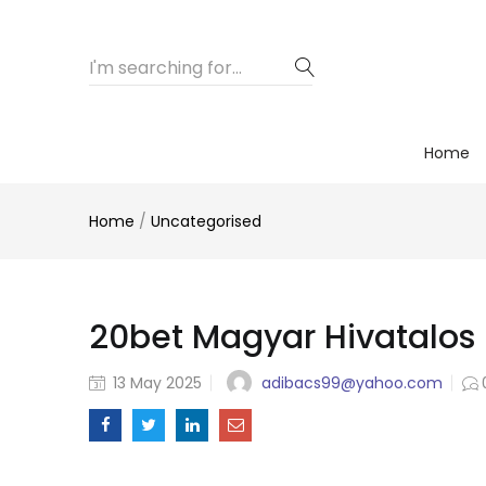
Home
Home
/
Uncategorised
20bet Magyar Hivatalos 
Posted
adibacs99@yahoo.com
13 May 2025
on