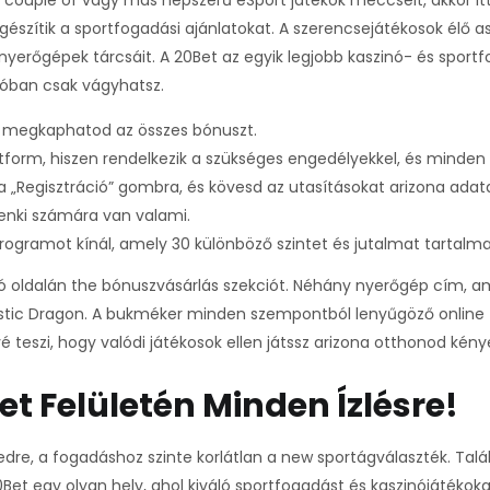
 a couple of vagy más népszerű eSport játékok meccseit, akkor it
egészítik a sportfogadási ajánlatokat. A szerencsejátékosok élő a
nyerőgépek tárcsáit. A 20Bet az egyik legjobb kaszinó- és sport
inóban csak vágyhatsz.
és megkaphatod az összes bónuszt.
tform, hiszen rendelkezik a szükséges engedélyekkel, és minden 
 a „Regisztráció” gombra, és kövesd az utasításokat arizona adata
denki számára van valami.
ogramot kínál, amely 30 különböző szintet és jutalmat tartalmaz
ó oldalán the bónuszvásárlás szekciót. Néhány nyerőgép cím, ame
ntastic Dragon. A bukméker minden szempontból lenyűgöző online 
eszi, hogy valódi játékosok ellen játssz arizona otthonod kény
t Felületén Minden Ízlésre!
dre, a fogadáshoz szinte korlátlan a new sportágválaszték. Talá
Bet egy olyan hely, ahol kiváló sportfogadást és kaszinójátékoka