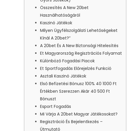
Összesítés A New 20bet
Használhatóságáról
Kaszinó Játékok
Milyen Ügyfélszolgálati Lehetőségeket
Kínál A 20bet?”
A 20bet És A New Biztonsági Hitelesítés
Et Magyarország Regisztrációs Folyamat
Különböző Fogadási Piacok
Et Sportfogadás Előrejelzés Funkció
Asztali Kaszinó Játékok
Első Befizetési Bónusz 100% 40 1000 Ft
Értékben Szerezzen Akár 40 500 Ft
Bónuszt
Esport Fogadás
Mi Várja A 20bet Magyar Játékosokat?
Regisztráció És Bejelentkezés –
Útmutató