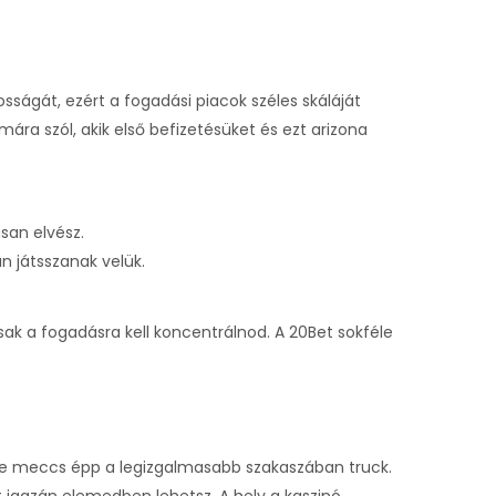
sságát, ezért a fogadási piacok széles skáláját
ára szól, akik első befizetésüket és ezt arizona
san elvész.
n játsszanak velük.
sak a fogadásra kell koncentrálnod. A 20Bet sokféle
 the meccs épp a legizgalmasabb szakaszában truck.