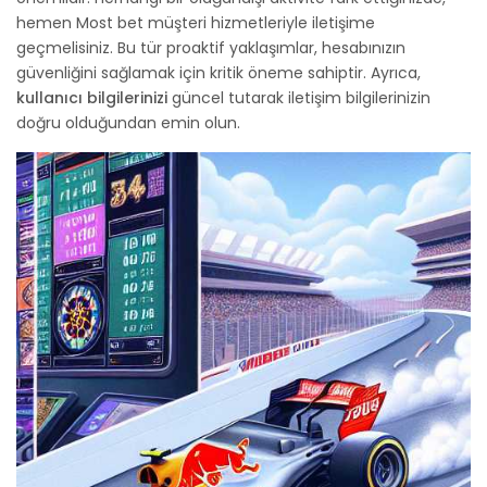
hemen Most bet müşteri hizmetleriyle iletişime
geçmelisiniz. Bu tür proaktif yaklaşımlar, hesabınızın
güvenliğini sağlamak için kritik öneme sahiptir. Ayrıca,
kullanıcı bilgilerinizi
güncel tutarak iletişim bilgilerinizin
doğru olduğundan emin olun.