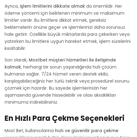
Ayrıca,
işlem limitlerini dikkate almak
da önemlidir. Her
ödeme yöntemi için belirlenen minimum ve maksimum
limitler vardır. Bu limitlere dikkat etmek, gereksiz
beklemelerin önüne geçer ve işlemlerinizi daha sorunsuz
hale getirir. Özellikle büyük miktarlarda para çekerken veya
yatırırken bu limitlere uygun hareket etmek, işlem sürelerini
kısaltabilir.
Son olarak,
Mostbet müşteri hizmetleri ile iletişimde
kalmak
, herhangi bir sorun yaşandığında hızlı çözüm
bulmanızı sağlar. 7/24 hizmet veren destek ekibi,
karşılaşabileceğiniz her türlü teknik veya prosedürel sorunu
çözmek için hazırdır. Bu sayede işlemlerinizin her
aşamasında güvende hissedebilir ve olası aksaklıkları
minimuma indirebilirsiniz.
En Hızlı Para Çekme Seçenekleri
Most Bet, kullanıcılarına
hızlı ve güvenilir para çekme