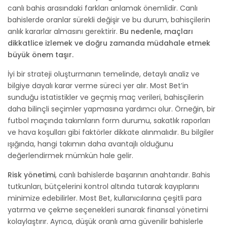
canlı bahis arasındaki farkları anlamak önemlidir. Canlı
bahislerde oranlar sürekli değişir ve bu durum, bahisçilerin
anlık kararlar almasını gerektirir.
Bu nedenle, maçları
dikkatlice izlemek ve doğru zamanda müdahale etmek
büyük önem taşır.
İyi bir strateji oluşturmanın temelinde, detaylı analiz ve
bilgiye dayalı karar verme süreci yer alır. Most Bet’in
sunduğu istatistikler ve geçmiş maç verileri, bahisçilerin
daha bilinçli seçimler yapmasına yardımcı olur. Örneğin, bir
futbol maçında takımların form durumu, sakatlık raporları
ve hava koşulları gibi faktörler dikkate alınmalıdır. Bu bilgiler
ışığında, hangi takımın daha avantajlı olduğunu
değerlendirmek mümkün hale gelir.
Risk yönetimi
, canlı bahislerde başarının anahtarıdır. Bahis
tutkunları, bütçelerini kontrol altında tutarak kayıplarını
minimize edebilirler. Most Bet, kullanıcılarına çeşitli para
yatırma ve çekme seçenekleri sunarak finansal yönetimi
kolaylaştırır. Ayrıca, düşük oranlı ama güvenilir bahislerle