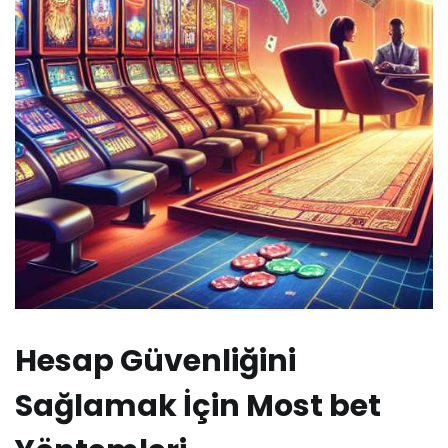
Hesap Güvenliğini
Sağlamak İçin Most bet