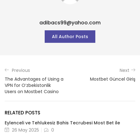
adibacs99@yahoo.com
All Author Posts
Previous
Next
The Advantages of Using a
Mostbet Güncel Giriş
VPN for O‘zbekistonlik
Users on Mostbet Casino
RELATED POSTS
Eylenceli ve Tehlukesiz Bahis Tecrubesi Most Bet ile
Posted
26 May 2025
0
on