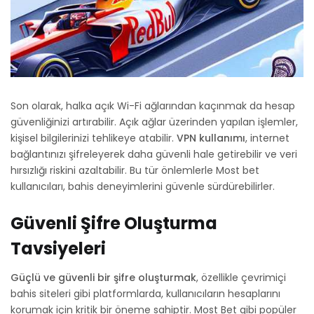
Son olarak, halka açık Wi-Fi ağlarından kaçınmak da hesap
güvenliğinizi artırabilir. Açık ağlar üzerinden yapılan işlemler,
kişisel bilgilerinizi tehlikeye atabilir.
VPN kullanımı
, internet
bağlantınızı şifreleyerek daha güvenli hale getirebilir ve veri
hırsızlığı riskini azaltabilir. Bu tür önlemlerle Most bet
kullanıcıları, bahis deneyimlerini güvenle sürdürebilirler.
Güvenli Şifre Oluşturma
Tavsiyeleri
Güçlü ve güvenli bir şifre oluşturmak
, özellikle çevrimiçi
bahis siteleri gibi platformlarda, kullanıcıların hesaplarını
korumak için kritik bir öneme sahiptir. Most Bet gibi popüler