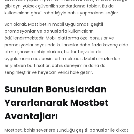
gibi aynı yüksek güvenlik standartlarına tabidir. Bu da
kullanıcıların gönül rahatlığıyla bahis yapmalarını sağlar.
Son olarak, Most bet’in mobil uygulaması
çeşitli
promosyonlar ve bonuslarla
kullanıcılarını
ödüllendirmektedir. Mobil platforma özel bonuslar ve
promosyonlar sayesinde kullanıcılar daha fazla kazanç elde
etme şansına sahip olurken, bu tür teşvikler de
uygulamanın cazibesini artırmaktadır. Mobil cihazlardan
erişilebilen bu fırsatlar, bahis deneyimini daha da
zenginleştirir ve heyecan verici hale getirir.
Sunulan Bonuslardan
Yararlanarak Mostbet
Avantajları
Mostbet, bahis severlere sunduğu
çeşitli bonuslar
ile dikkat