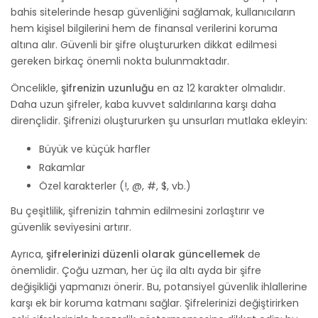
bahis sitelerinde hesap güvenliğini sağlamak, kullanıcıların
hem kişisel bilgilerini hem de finansal verilerini koruma
altına alır. Güvenli bir şifre oluştururken dikkat edilmesi
gereken birkaç önemli nokta bulunmaktadır.
Öncelikle,
şifrenizin uzunluğu
en az 12 karakter olmalıdır.
Daha uzun şifreler, kaba kuvvet saldırılarına karşı daha
dirençlidir. Şifrenizi oluştururken şu unsurları mutlaka ekleyin:
Büyük ve küçük harfler
Rakamlar
Özel karakterler (!, @, #, $, vb.)
Bu çeşitlilik, şifrenizin tahmin edilmesini zorlaştırır ve
güvenlik seviyesini artırır.
Ayrıca,
şifrelerinizi düzenli olarak güncellemek
de
önemlidir. Çoğu uzman, her üç ila altı ayda bir şifre
değişikliği yapmanızı önerir. Bu, potansiyel güvenlik ihlallerine
karşı ek bir koruma katmanı sağlar. Şifrelerinizi değiştirirken