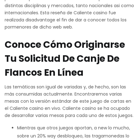
distintas disciplinas y mercados, tanto nacionales asi como
internacionales. Esta reseña de Caliente casino fue
realizada disadvantage el fin de dar a conocer todos los
pormenores de dicho web web.
Conoce Cómo Originarse
Tu Solicitud De Canje De
Flancos En Línea
Las temáticas son igual de variadas y, de hecho, son las
más consumidas actualmente. Encontraremos varias
mesas con la versión estándar de este juego de cartas en
el Caliente casino en vivo. Caliente casino se ha ocupado
de desarrollar varias mesas para cada uno de estos juegos.
Mientras que otros juegos aportan, a new lo mucho,
sobre un 20% way desbloqueo, las tragamonedas lo