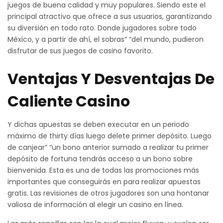
juegos de buena calidad y muy populares. Siendo este el
principal atractivo que ofrece a sus usuarios, garantizando
su diversión en todo rato. Donde jugadores sobre todo
México, y a partir de ahí, el sobras” “del mundo, pudieron
disfrutar de sus juegos de casino favorito.
Ventajas Y Desventajas De
Caliente Casino
Y dichas apuestas se deben executar en un periodo
máximo de thirty días luego delete primer depósito. Luego
de canjear” “un bono anterior sumado a realizar tu primer
depósito de fortuna tendrás acceso a un bono sobre
bienvenida. Esta es una de todas las promociones más
importantes que conseguirás en para realizar apuestas
gratis. Las revisiones de otros jugadores son una hontanar
valiosa de información al elegir un casino en línea.