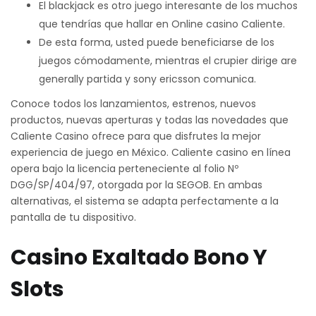
El blackjack es otro juego interesante de los muchos
que tendrías que hallar en Online casino Caliente.
De esta forma, usted puede beneficiarse de los
juegos cómodamente, mientras el crupier dirige are
generally partida y sony ericsson comunica.
Conoce todos los lanzamientos, estrenos, nuevos
productos, nuevas aperturas y todas las novedades que
Caliente Casino ofrece para que disfrutes la mejor
experiencia de juego en México. Caliente casino en línea
opera bajo la licencia perteneciente al folio Nº
DGG/SP/404/97, otorgada por la SEGOB. En ambas
alternativas, el sistema se adapta perfectamente a la
pantalla de tu dispositivo.
Casino Exaltado Bono Y
Slots