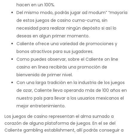
hacen en un 100%.
Del mismo modo, podrás jugar ad modum” “mayoría
de estos juegos de casino cuma-cuma, sin
necesidad para realizar ningún depósito si así lo
deseas en algun primer momento.
Caliente ofrece una variedad de promociones y
bonos atractivos para sus jugadores.
Como puedes observar, sobre el Caliente on line
casino en línea recibirás una promoción de
bienvenida de primer nivel.
Con una larga tradición en la industria de los juegos
de azar, Caliente lleva operando más de 100 años en
nuestro país para llevar a los usuarios mexicanos el
mejor entretenimiento.
Los juegos de casino representan el alma sumado a
corazón de alguna plataforma de juegos. En el se del
Caliente gambling establishment, allí podrás conseguir a