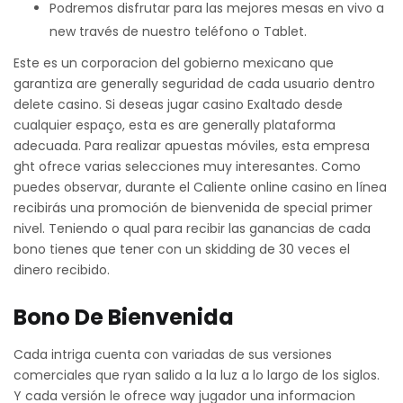
Podremos disfrutar para las mejores mesas en vivo a
new través de nuestro teléfono o Tablet.
Este es un corporacion del gobierno mexicano que
garantiza are generally seguridad de cada usuario dentro
delete casino. Si deseas jugar casino Exaltado desde
cualquier espaço, esta es are generally plataforma
adecuada. Para realizar apuestas móviles, esta empresa
ght ofrece varias selecciones muy interesantes. Como
puedes observar, durante el Caliente online casino en línea
recibirás una promoción de bienvenida de special primer
nivel. Teniendo o qual para recibir las ganancias de cada
bono tienes que tener con un skidding de 30 veces el
dinero recibido.
Bono De Bienvenida
Cada intriga cuenta con variadas de sus versiones
comerciales que ryan salido a la luz a lo largo de los siglos.
Y cada versión le ofrece way jugador una informacion