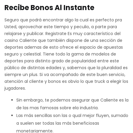
Recibe Bonos Al Instante
Seguro que podrá encontrar algo la cual es perfecto pra
Usted, aprovechar este tiempo y peculio, a parte para
relajarse y publicar. Registrate Es muy característico del
casino Caliente que también dispone de una sección de
deportes ademas de esto ofrece el espacio de apuestas
seguro y celestial. Tiene todo la gama de modelos de
deportes para distinto grado de popularidad entre este
público de distintas edades y, sabemos que la pluralidad es
siempre un plus. Si va acompañado de este buen servicio,
atención al cliente y bonos es obvio lo que truck a elegir los
jugadores.
Sin embargo, te podemos asegurar que Caliente es la
de las mas famosas sobre ela industria.
Las más sencillas son las o qual mejor fluyen, sumado
a suelen ser todas las más beneficiosas
monetariamente.