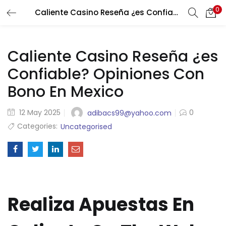
0
Caliente Casino Reseña ¿es Confiable? Opiniones Con Bono En Mexico
LOGIN
Enter your username and password to login.
Caliente Casino Reseña ¿es
Confiable? Opiniones Con
Bono En Mexico
Posted
12 May 2025
0
adibacs99@yahoo.com
Remember me
on
Categories:
Uncategorised
Login
Lost password?
Realiza Apuestas En