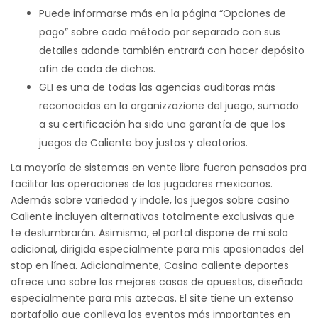
Puede informarse más en la página “Opciones de
pago” sobre cada método por separado con sus
detalles adonde también entrará con hacer depósito
afin de cada de dichos.
GLI es una de todas las agencias auditoras más
reconocidas en la organizzazione del juego, sumado
a su certificación ha sido una garantía de que los
juegos de Caliente boy justos y aleatorios.
La mayoría de sistemas en vente libre fueron pensados pra
facilitar las operaciones de los jugadores mexicanos.
Además sobre variedad y indole, los juegos sobre casino
Caliente incluyen alternativas totalmente exclusivas que
te deslumbrarán. Asimismo, el portal dispone de mi sala
adicional, dirigida especialmente para mis apasionados del
stop en línea. Adicionalmente, Casino caliente deportes
ofrece una sobre las mejores casas de apuestas, diseñada
especialmente para mis aztecas. El site tiene un extenso
portafolio que conlleva los eventos más importantes en