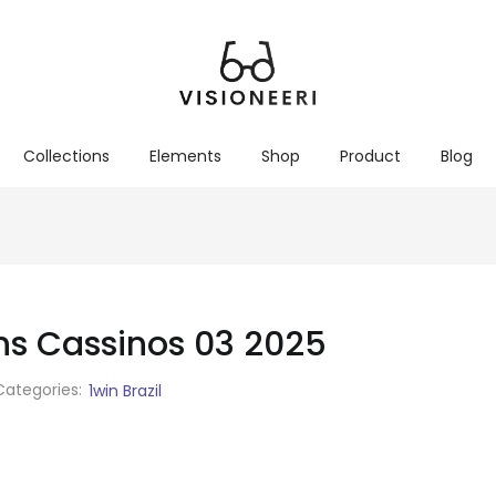
Collections
Elements
Shop
Product
Blog
ons Cassinos 03 2025
Categories:
1win Brazil