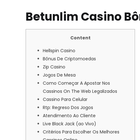
Betunlim Casino Bô
Content
Hellspin Casino
Bônus De Criptomoedas
Zip Casino
Jogos De Mesa
Como Começar A Apostar Nos
Cassinos On The Web Legalizados
Cassino Para Celular
Rtp: Regreso Dos Jogos
Atendimento Ao Cliente
Live Black Jack (ao Vivo)
Critérios Para Escolher Os Melhores
Cassinos Online