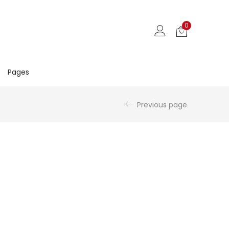
0
Pages
Previous page