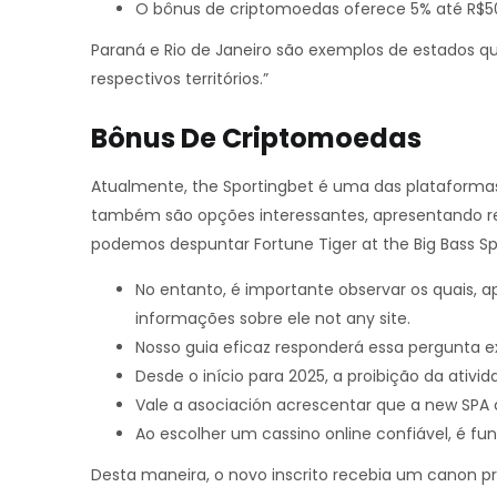
O bônus de criptomoedas oferece 5% até R$500
Paraná e Rio de Janeiro são exemplos de estados q
respectivos territórios.”
Bônus De Criptomoedas
Atualmente, the Sportingbet é uma das plataformas
também são opções interessantes, apresentando ret
podemos despuntar Fortune Tiger at the Big Bass Spr
No entanto, é importante observar os quais, 
informações sobre ele not any site.
Nosso guia eficaz responderá essa pergunta 
Desde o início para 2025, a proibição da ativ
Vale a asociación acrescentar que a new SPA 
Ao escolher um cassino online confiável, é fu
Desta maneira, o novo inscrito recebia um canon pr