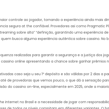
ior controle ao jogador, tornando a experiência ainda mais d
ência segura at the confiável. Provedores asi como Pragmatic P
treaming sobre alta” “definição, garantindo uma experiência de
e quem busca alguma experiência autêntica sobre cassino. No 
quenza realizadas para garantir a segurança e a justiça dos jog
cassino online apresentando a chance sobre ganhar prêmios na 
ativadas caso seja u seu 1º depósito e são válidas por 2 dias a
 até de provedoras que vemos pouco, o que dá a sensação par
isão do cassino on-line, especialmente em 2025, onde a maioria
internet no Brasil e a necessidade de jogar com responsabilid
adores de todos os níveis compitam em diferentes variantes. O 