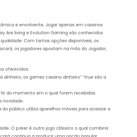
inâmica e envolvente. Jogar apenas em cassinos
lay Are living e Evolution Gaming são conhecidos
 qualidade. Com tantas opções disponíveis, os
bacará, os jogadores apostam na mão do Jogador,
os oferecidos.
dinheiro, os games cassino dinheiro” “true são a
 partir do momento em o qual forem recebidas.
a novidade.
 do público utiliza aparelhos móveis para acessar a
ade. O poker é outro jogo clássico o qual combina
bacará continua a producir uma opção popular,