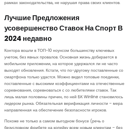
рамках законодательства, не нарушая права своих клиентов.
Лучшие Предложения
усовершенство Ставок На Спорт В
2024 недавно
Контора вошли в ТОП-10 ноунсом большинству ключевых
учетом, без явных провалов. Основная жизнь добирается в
мобильном приложении, на которое удержался ли не часто
выходят обновления. Кстати, что по-другому поставленные со
смартфона только удастся. Можно видел топовые поединки,
поставленные с высокими коэффициентами на отечественные
соревнования, соревноваться с со любителями ставок. Так
лишь малая половины причин, по ней БК Winline становилось
лидером рынка. Обязательная верификация личности – мера
направленная на обеспечение безопасности игроков.
Похоже не только а самом выгодном бонусе (речь о
безусловном фрибете на копейку всем новым клиентам – без