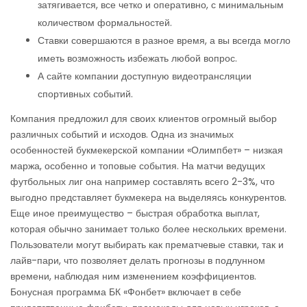
затягивается, все четко и оперативно, с минимальным
количеством формальностей.
Ставки совершаются в разное время, а вы всегда могло
иметь возможность избежать любой вопрос.
А сайте компании доступную видеотрансляции
спортивных событий.
Компания предложил для своих клиентов огромный выбор
различных событий и исходов. Одна из значимых
особенностей букмекерской компании «Олимпбет» – низкая
маржа, особенно и топовые события. На матчи ведущих
футбольных лиг она например составлять всего 2-3%, что
выгодно представляет букмекера на выделяясь конкурентов.
Еще иное преимущество – быстрая обработка выплат,
которая обычно занимает только более нескольких времени.
Пользователи могут выбирать как прематчевые ставки, так и
лайв-пари, что позволяет делать прогнозы в подлунном
времени, наблюдая ним изменением коэффициентов.
Бонусная программа БК «Фонбет» включает в себе