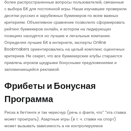
более распространенные вопросы пользователей, связанные
с выбора БК для постоянной игры. Наши изучавшие проверили
десятки русских и зарубежных букмекеров по всем важных
критериям. Объективное сравнение позволило сформировать
рейтинг букмекеров онлайн, и котором на лидирующих
позициях находятся но лучшие и легальные компании.
Определяя лучшие БК в интернете, эксперты Online
Bookmakers ориентировались на целый комплекс оценочных
критериев. Не секрет, что все букмекерские клубы стараются
привлечь игроков щедрыми бонусными предложениями и
запоминающейся рекламой.
Фрибеты и Бонусная
Программа
Риска в беттинге и так чересчур (речь о факте, что” “эта ставка
может проиграть). Азартные игры (в т. ч. ставки на спорт)
может вызывать зависимость а не контролируемое