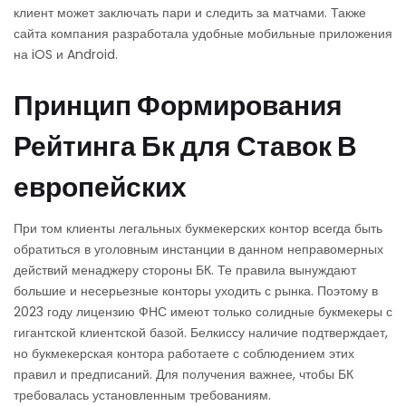
клиент может заключать пари и следить за матчами. Также
сайта компания разработала удобные мобильные приложения
на iOS и Android.
Принцип Формирования
Рейтинга Бк для Ставок В
европейских
При том клиенты легальных букмекерских контор всегда быть
обратиться в уголовным инстанции в данном неправомерных
действий менаджеру стороны БК. Те правила вынуждают
большие и несерьезные конторы уходить с рынка. Поэтому в
2023 году лицензию ФНС имеют только солидные букмекеры с
гигантской клиентской базой. Белкиссу наличие подтверждает,
но букмекерская контора работаете с соблюдением этих
правил и предписаний. Для получения важнее, чтобы БК
требовалась установленным требованиям.