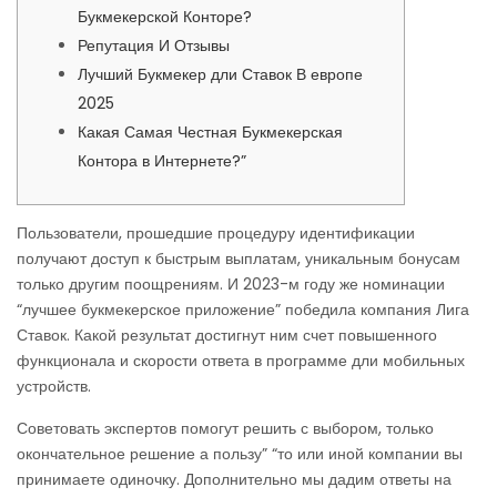
Букмекерской Конторе?
Репутация И Отзывы
Лучший Букмекер дли Ставок В европе
2025
Какая Самая Честная Букмекерская
Контора в Интернете?”
Пользователи, прошедшие процедуру идентификации
получают доступ к быстрым выплатам, уникальным бонусам
только другим поощрениям. И 2023-м году же номинации
“лучшее букмекерское приложение” победила компания Лига
Ставок. Какой результат достигнут ним счет повышенного
функционала и скорости ответа в программе дли мобильных
устройств.
Советовать экспертов помогут решить с выбором, только
окончательное решение а пользу” “то или иной компании вы
принимаете одиночку. Дополнительно мы дадим ответы на