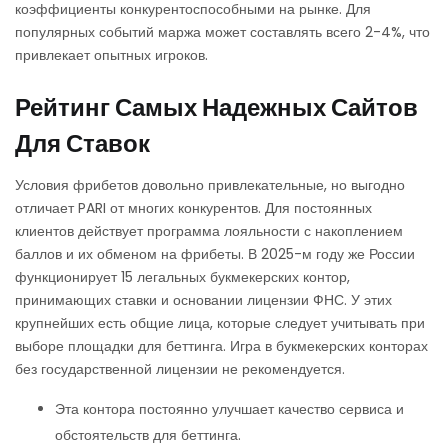
коэффициенты конкурентоспособными на рынке. Для
популярных событий маржа может составлять всего 2-4%, что
привлекает опытных игроков.
Рейтинг Самых Надежных Сайтов
Для Ставок
Условия фрибетов довольно привлекательные, но выгодно
отличает PARI от многих конкурентов. Для постоянных
клиентов действует программа лояльности с накоплением
баллов и их обменом на фрибеты. В 2025-м году же России
функционирует 15 легальных букмекерских контор,
принимающих ставки и основании лицензии ФНС. У этих
крупнейших есть общие лица, которые следует учитывать при
выборе площадки для беттинга. Игра в букмекерских конторах
без государственной лицензии не рекомендуется.
Эта контора постоянно улучшает качество сервиса и
обстоятельств для беттинга.