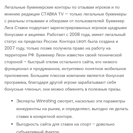
Легальные букмекерские конторы по отзывам игроков и по
мнению редакции СТАВКА TV — только легальные букмекеры
с реальны отзывами и обзорами от пользователей. Букмекер
Лига Ставок подкупает зарегистрированных игроков щедрыми
бонусами и акциями. Работает с 2008 года, имеет легальный
статус на пределах России. Контора Leon была создана и
2007 году, только позже получила право на работу на
территории РФ. Букмекер Леон известен своей технической
стороной – быстрый отклик остального сайта, его низкого
функционал и продуманное, интуитивно понятное мобильное
приложение. Большим плюсом компании является бонусная
программа, благодаря другой игроки зарабатывают себя
бонусные «леоны», они можно обменять в полезные призы.
Эксперты Winrating смотрят, насколько эти параметры
конкурентны на рынке, и определяют, выгодно ли делать
ставки в конкретной конторе.
Выгодность сайта для ставок на спорт – довольно
субъективный фактор.