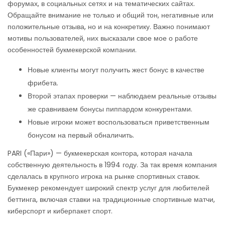
форумах, в социальных сетях и на тематических сайтах.
Обращайте внимание не только и общий тон, негативные или
положительные отзыва, но и на конкретику. Важно понимают
мотивы пользователей, них высказали свое мое о работе
особенностей букмекерской компании.
Новые клиенты могут получить жест бонус в качестве
фрибета.
Второй этапах проверки — наблюдаем реальные отзывы
же сравниваем бонусы пиппардом конкурентами.
Новые игроки может воспользоваться приветственным
бонусом на первый обналичить.
PARI («Пари») — букмекерская контора, которая начала
собственную деятельность в 1994 году. За так время компания
сделалась в крупного игрока на рынке спортивных ставок.
Букмекер рекомендует широкий спектр услуг для любителей
беттинга, включая ставки на традиционные спортивные матчи,
киберспорт и киберпакет спорт.