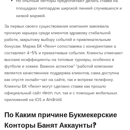
Но опытные бетторы предпочитают делать ставки на
площадках пиппардом широкой линией случившихся и
низкой маржей.
За первых своего существования компания завоевала
прочную карьера среди клиентов здравому стабильной
работе, закрытому выбору событий и привлекательным
бонусам. Маржа БК «Леон» сопоставима с конкурентами а
составляет 4-5% и прематчевые события. Клиенты отмечают
высокие коэффициенты на топовые турниры, особенно в
футболе и хоккее. Важное аспектом” “работой компании
является качественнее поддержка клиентов, сама доступна
как спустя онлайн-чат на сайте, так и вопреки телефону.
Клиенты БК «Леон» могут сделано ставки как прошло
официальный сайт «leon. ru», так и с помощью мобильных
приложений на iOS и Android.
По Каким причине Букмекерские
Конторы Банят Аккаунты?