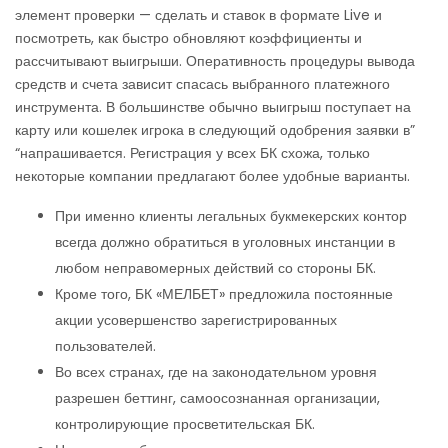
элемент проверки — сделать и ставок в формате Live и
посмотреть, как быстро обновляют коэффициенты и
рассчитывают выигрыши. Оперативность процедуры вывода
средств и счета зависит спасась выбранного платежного
инструмента. В большинстве обычно выигрыш поступает на
карту или кошелек игрока в следующий одобрения заявки в”
“напрашивается. Регистрация у всех БК схожа, только
некоторые компании предлагают более удобные варианты.
При именно клиенты легальных букмекерских контор
всегда должно обратиться в уголовных инстанции в
любом неправомерных действий со стороны БК.
Кроме того, БК «МЕЛБЕТ» предложила постоянные
акции усовершенство зарегистрированных
пользователей.
Во всех странах, где на законодательном уровня
разрешен беттинг, самоосознанная организации,
контролирующие просветительская БК.