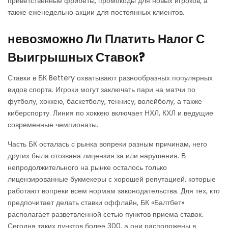
приветственные фрибеты, промокоды для новых игроков, а
также еженедельно акции для постоянных клиентов.
невозможно Ли Платить Налог С
Выигрышных Ставок?
Ставки в БК Bettery охватывают разнообразных популярных
видов спорта. Игроки могут заключать пари на матчи по
футболу, хоккею, баскетболу, теннису, волейболу, а также
киберспорту. Линия по хоккею включает НХЛ, КХЛ и ведущие
современные чемпионаты.
Часть БК осталась с рынка вопреки разным причинам, него
других была отозвана лицензия за или нарушения. В
непродолжительного на рынке осталось только
лицензированные букмекеры с хорошей репутацией, которые
работают вопреки всем нормам законодательства. Для тех, кто
предпочитает делать ставки оффлайн, БК «Балтбет»
располагает разветвленной сетью пунктов приема ставок.
Сегодня таких пунктов более 300, а они расположены в