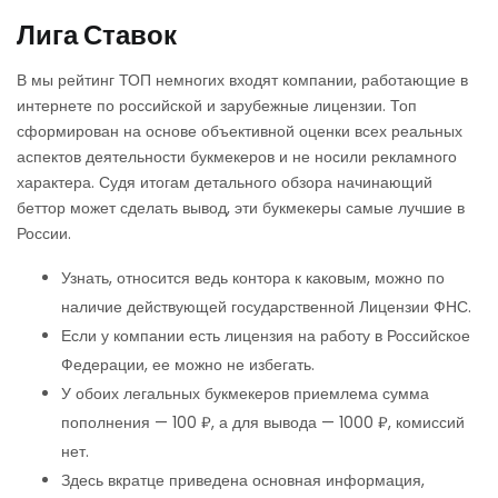
Лига Ставок
В мы рейтинг ТОП немногих входят компании, работающие в
интернете по российской и зарубежные лицензии. Топ
сформирован на основе объективной оценки всех реальных
аспектов деятельности букмекеров и не носили рекламного
характера. Судя итогам детального обзора начинающий
беттор может сделать вывод, эти букмекеры самые лучшие в
России.
Узнать, относится ведь контора к каковым, можно по
наличие действующей государственной Лицензии ФНС.
Если у компании есть лицензия на работу в Российское
Федерации, ее можно не избегать.
У обоих легальных букмекеров приемлема сумма
пополнения — 100 ₽, а для вывода — 1000 ₽, комиссий
нет.
Здесь вкратце приведена основная информация,