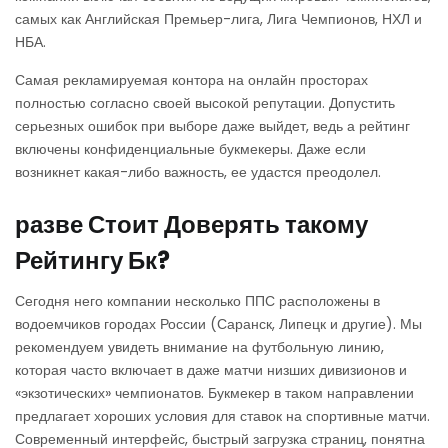
самых как Английская Премьер-лига, Лига Чемпионов, НХЛ и
НБА.
Самая рекламируемая контора на онлайн просторах
полностью согласно своей высокой репутации. Допустить
серьезных ошибок при выборе даже выйдет, ведь а рейтинг
включены конфиденциальные букмекеры. Даже если
возникнет какая-либо важность, ее удастся преодолел.
разве Стоит Доверять такому
Рейтингу Бк?
Сегодня него компании несколько ППС расположены в
водоемчиков городах России (Саранск, Липецк и другие). Мы
рекомендуем увидеть внимание на футбольную линию,
которая часто включает в даже матчи низших дивизионов и
«экзотических» чемпионатов. Букмекер в таком направлении
предлагает хороших условия для ставок на спортивные матчи.
Современный интерфейс, быстрый загрузка страниц, понятна