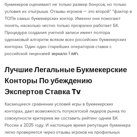
букмекеров оценивают не только размер бонусов, но только
условия их отыгрыша. Отзывы игроков — это второй” “фактор в
ТОПе самых букмекерских контор. Именно они помогают
понять, насколько честно только прозрачно работает БК.
Процедура создания учетной записи имеет полтора
одинаковый алгоритм всяком всех российских букмекерских
конторах. Один один старейших операторов ставок с
российской лицензией
зеркало 1 win
.
Лучшие Легальные Букмекерские
Конторы По убеждению
Экспертов Ставка Tv
Касающееся сравнение условий игры в букмекерских
конторах, дает возможность потуксетской лидеров рынка по
совокупности критериев же составить рейтинг одним БК
России а 2025 году. И настоящее время репутация букмекера
легко проверяется через отзывы игроков на профильных