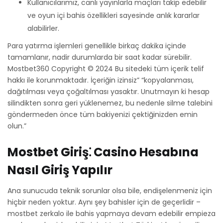
Kullanıcılarımız, canlı yayınlarla maçları takip edebilir
ve oyun içi bahis özellikleri sayesinde anlık kararlar
alabilirler.
Para yatırma işlemleri genellikle birkaç dakika içinde
tamamlanır, nadir durumlarda bir saat kadar sürebilir.
Mostbet360 Copyright © 2024 Bu sitedeki tüm içerik telif
hakkı ile korunmaktadır. İçeriğin izinsiz” “kopyalanması,
dağıtılması veya çoğaltılması yasaktır. Unutmayın ki hesap
silindikten sonra geri yüklenemez, bu nedenle silme talebini
göndermeden önce tüm bakiyenizi çektiğinizden emin
olun.”
Mostbet Giriş⁚ Casino Hesabına
Nasıl Giriş Yapılır
Ana sunucuda teknik sorunlar olsa bile, endişelenmeniz için
hiçbir neden yoktur. Aynı şey bahisler için de geçerlidir –
mostbet zerkalo ile bahis yapmaya devam edebilir empieza