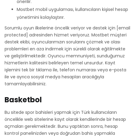
önerilir.
Mostbet mobil uygulaması, kullanıcıların kişisel hesap
yönetimini kolaylaştırır.
Sorumlu oyun ilkelerine öncelik veriyor ve destek için [email
protected] adresinden hizmet veriyoruz. Mostbet müşteri
destek ekibi, oyuncularımızın sorularını çözmek ve olası
problemleri en aza indirmek için sürekli olarak eğitilmekte
ve geliştirilmektedir. Oyuncu memnuniyeti, sunduğumuz
hizmetlerin kalitesini belirleyen temel unsurdur. Kayıt
işlemini tek bir tıklama ile, telefon numarası veya e-posta
ile ve ayrıca sosyal medya hesapları aracılığıyla
tamamlayabilirsiniz.
Basketbol
Bu sitede spor bahisleri yapmak için Türk kullanıcıların
öncelikle web sitelerine kayıt olarak kendilerinde bir hesap
açmaları gerekmektedir. Bunu yaptıktan sonra, hesap
kontrol panelinizden veya doğrudan bahis yapmakla