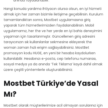
anında faydalanabilir.
Hangi konuda yardıma ihtiyacın olursa olsun, en iyi hizmeti
almak için her zaman bizimle iletişime geçebilirsin. Kurulum
tamamlandıktan sonra, Mostbet uygulamasına giriş
yaparak tüm hizmetlerimizden faydalanabilirsin. Mobil
uygulamamız, her the ve her yerde en iyi bahis deneyimini
yaşaman için tasarlanmıştır. Güncellenen giriş adresini
tarayıcınızın sık kullanılanlar sekmesine ekleyerek the
woman zaman hızlı erişim sağlayabilirsiniz. MostBet
promosyon kodu HUGE, en yeni bir hesaba kaydolurken
kullanılabilir. Hesabınızı e-posta, cep telefonu numarası,
sosyal medya ya da anında ‘Tek Tıklama’ kaydı dahil olmak
üzere çeşitli yöntemlerle oluşturabilirsiniz.
Mostbet Türkiye’de Yasal
Mı?
Mostbet olarak müşterilerimize acil olmayan sorularınız için