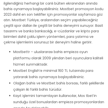
ilgilendiğiniz herhangi bir canlı bülten ekranından anında
bahis oynamaya başlayabilirsiniz. Mostbet promosyon kodu
2023 dahil en son teklifler için promosyonlar sayfamıza göz
atın. Mostbet Türkiye, aralarından seçim yapabileceğiniz
çeşitli spor dalları ile çeşitli bir bahis deneyimi sunuyor. Basit
tasarımı ve banka bankacılığı, e-cüzdanlar ve kripto para
birimleri dahil çoklu işlem yöntemleri, para yatırma ve
çekme işlemlerini sorunsuz bir deneyim haline getirir.
Mostbettr – uluslararası bahis empieza oyun
platformu olarak 2009 yılından beri oyunculara kaliteli
hizmet sunmaktadır.
Mostbet English’e minimal 160 TL tutarında para
yatırarak bahis oynamaya başlayabilirsiniz.
Olağan bahis ve Mostbet bahis borsası, farklı şekillerde
çalışan iki farklı bahis türüdür.
Kayıt işlemini tamamlayan kullanıcılar, Mos tbet’in
sunduğu özel bonuslardan empieza promosyonlardan