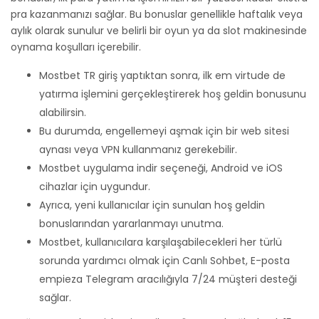
pra kazanmanızı sağlar. Bu bonuslar genellikle haftalık veya
aylık olarak sunulur ve belirli bir oyun ya da slot makinesinde
oynama koşulları içerebilir.
Mostbet TR giriş yaptıktan sonra, ilk em virtude de
yatırma işlemini gerçekleştirerek hoş geldin bonusunu
alabilirsin.
Bu durumda, engellemeyi aşmak için bir web sitesi
aynası veya VPN kullanmanız gerekebilir.
Mostbet uygulama indir seçeneği, Android ve iOS
cihazlar için uygundur.
Ayrıca, yeni kullanıcılar için sunulan hoş geldin
bonuslarından yararlanmayı unutma.
Mostbet, kullanıcılara karşılaşabilecekleri her türlü
sorunda yardımcı olmak için Canlı Sohbet, E-posta
empieza Telegram aracılığıyla 7/24 müşteri desteği
sağlar.