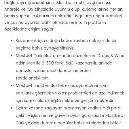
bağlantıyı öğrenebilirsiniz. Mostbet mobil uygulaması,
Android ve iOS cihazlarla uyumlu olup, kullanıcılarına her an
bahis yapma imkanı sunmaktadır. Uygulama, spor bahisleri
ve casino oyunları dahil olmak üzere tüm platform
özelliklerine erişim sağlar.
Kazanmak için olduğu kadar kaybetmek için de bir
seçime bahis oynayabilirsiniz.
Mostbet Turk platformunda düzenlenen Drops & Wins
etkinlikleri ile 6. 500 farklı ödül kazanabilir, anında
bonuslar ve ücretsiz döndürmelerden
faydalanabilirsin.
Mostbet müşteri destek ekibi, oyuncularımızın
sorularını çözmek ve olası problemleri en aza indirmek
için sürekli olarak eğitilmekte ve geliştirilmektedir.
Ekstra kazanç sağlayan promosyon kodları, hızlı para
çekme işlemleri ve güvenli oyun garantisi ile Mostbet,
Türkiye’deki durante popüler bahis sitelerinden biridir.