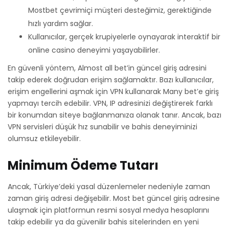
Mostbet çevrimiçi müşteri desteğimiz, gerektiğinde
hızlı yardım sağlar.
Kullanıcılar, gerçek krupiyelerle oynayarak interaktif bir
online casino deneyimi yaşayabilirler.
En güvenli yöntem, Almost all bet’in güncel giriş adresini
takip ederek doğrudan erişim sağlamaktır. Bazı kullanıcılar,
erişim engellerini aşmak için VPN kullanarak Many bet’e giriş
yapmayı tercih edebilir. VPN, IP adresinizi değiştirerek farklı
bir konumdan siteye bağlanmanıza olanak tanır. Ancak, bazı
VPN servisleri düşük hız sunabilir ve bahis deneyiminizi
olumsuz etkileyebilir.
Minimum Ödeme Tutarı
Ancak, Türkiye’deki yasal düzenlemeler nedeniyle zaman
zaman giriş adresi değişebilir. Most bet güncel giriş adresine
ulaşmak için platformun resmi sosyal medya hesaplarını
takip edebilir ya da güvenilir bahis sitelerinden en yeni