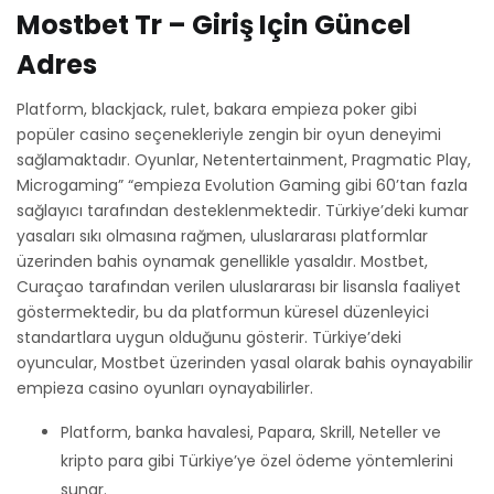
Mostbet Tr – Giriş Için Güncel
Adres
Platform, blackjack, rulet, bakara empieza poker gibi
popüler casino seçenekleriyle zengin bir oyun deneyimi
sağlamaktadır. Oyunlar, Netentertainment, Pragmatic Play,
Microgaming” “empieza Evolution Gaming gibi 60’tan fazla
sağlayıcı tarafından desteklenmektedir. Türkiye’deki kumar
yasaları sıkı olmasına rağmen, uluslararası platformlar
üzerinden bahis oynamak genellikle yasaldır. Mostbet,
Curaçao tarafından verilen uluslararası bir lisansla faaliyet
göstermektedir, bu da platformun küresel düzenleyici
standartlara uygun olduğunu gösterir. Türkiye’deki
oyuncular, Mostbet üzerinden yasal olarak bahis oynayabilir
empieza casino oyunları oynayabilirler.
Platform, banka havalesi, Papara, Skrill, Neteller ve
kripto para gibi Türkiye’ye özel ödeme yöntemlerini
sunar.