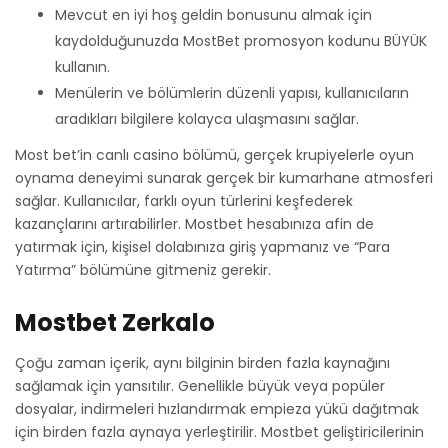
Mevcut en iyi hoş geldin bonusunu almak için
kaydolduğunuzda MostBet promosyon kodunu BÜYÜK
kullanın.
Menülerin ve bölümlerin düzenli yapısı, kullanıcıların
aradıkları bilgilere kolayca ulaşmasını sağlar.
Most bet’in canlı casino bölümü, gerçek krupiyelerle oyun
oynama deneyimi sunarak gerçek bir kumarhane atmosferi
sağlar. Kullanıcılar, farklı oyun türlerini keşfederek
kazançlarını artırabilirler. Mostbet hesabınıza afin de
yatırmak için, kişisel dolabınıza giriş yapmanız ve “Para
Yatırma” bölümüne gitmeniz gerekir.
Mostbet Zerkalo
Çoğu zaman içerik, aynı bilginin birden fazla kaynağını
sağlamak için yansıtılır. Genellikle büyük veya popüler
dosyalar, indirmeleri hızlandırmak empieza yükü dağıtmak
için birden fazla aynaya yerleştirilir. Mostbet geliştiricilerinin