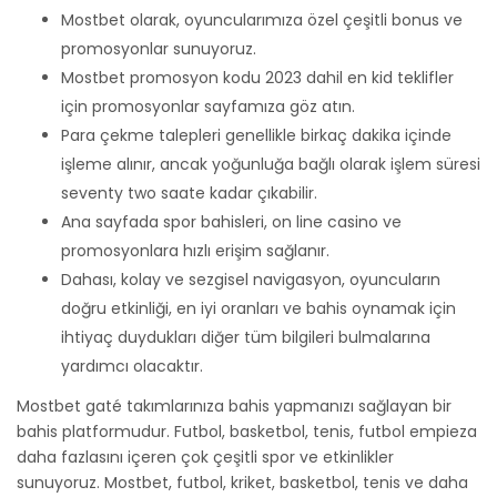
Mostbet olarak, oyuncularımıza özel çeşitli bonus ve
promosyonlar sunuyoruz.
Mostbet promosyon kodu 2023 dahil en kid teklifler
için promosyonlar sayfamıza göz atın.
Para çekme talepleri genellikle birkaç dakika içinde
işleme alınır, ancak yoğunluğa bağlı olarak işlem süresi
seventy two saate kadar çıkabilir.
Ana sayfada spor bahisleri, on line casino ve
promosyonlara hızlı erişim sağlanır.
Dahası, kolay ve sezgisel navigasyon, oyuncuların
doğru etkinliği, en iyi oranları ve bahis oynamak için
ihtiyaç duydukları diğer tüm bilgileri bulmalarına
yardımcı olacaktır.
Mostbet gaté takımlarınıza bahis yapmanızı sağlayan bir
bahis platformudur. Futbol, basketbol, tenis, futbol empieza
daha fazlasını içeren çok çeşitli spor ve etkinlikler
sunuyoruz. Mostbet, futbol, kriket, basketbol, tenis ve daha