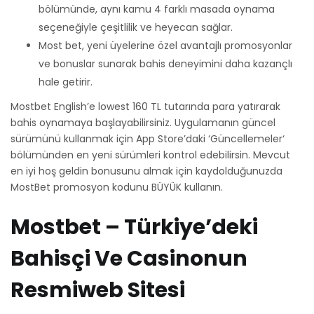
bölümünde, aynı kamu 4 farklı masada oynama
seçeneğiyle çeşitlilik ve heyecan sağlar.
Most bet, yeni üyelerine özel avantajlı promosyonlar
ve bonuslar sunarak bahis deneyimini daha kazançlı
hale getirir.
Mostbet English’e lowest 160 TL tutarında para yatırarak
bahis oynamaya başlayabilirsiniz. Uygulamanın güncel
sürümünü kullanmak için App Store’daki ‘Güncellemeler‘
bölümünden en yeni sürümleri kontrol edebilirsin. Mevcut
en iyi hoş geldin bonusunu almak için kaydolduğunuzda
MostBet promosyon kodunu BÜYÜK kullanın.
Mostbet – Türkiye’deki
Bahisçi Ve Casinonun
Resmiweb Sitesi