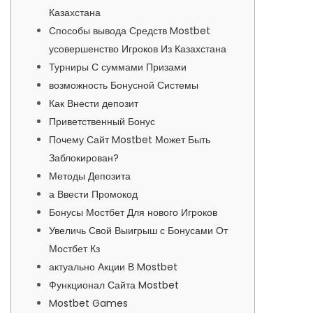
Казахстана
Способы вывода Средств Mostbet
усовершенство Игроков Из Казахстана
Турниры С суммами Призами
возможность Бонусной Системы
Как Внести депозит
Приветственный Бонус
Почему Сайт Mostbet Может Быть
Заблокирован?
Методы Депозита
а Ввести Промокод
Бонусы Мостбет Для нового Игроков
Увеличь Свой Выигрыш с Бонусами От
Мостбет Кз
актуально Акции В Mostbet
Функционал Сайта Mostbet
Mostbet Games