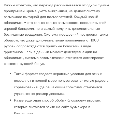
Важны отметить, что переход рассчитывается от одной суммы
проигрышей, кроме учета выигрышей, не делает систему
возможное выгодной для пользователей. Каждый новый
обналичить – это только только возможность пополнить свой
игровой банкролл, но и самый получить дополнительные
бесплатные вращения. Система поощрений построена таким
образом, что даже дополнительные пополнения от 1000
рублей сопровождаются приятные бонусами в виде
фриспинов. Если в данный момент действуем акции на
обналичить, система автоматически откажется активировать
соответствующий бонус.
Такой формат создает неравные условия для этих и
позволяет в полной мере почувствовать чистую радость
соревнования, где решающим событием становится
удача, же не размер депозита.
Разве еще один способ обойти блокировку игрокам,
которые пытаются зайти на сайт букмекера в
Казахстане.