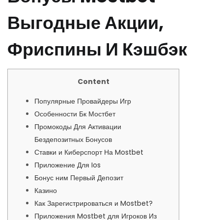
Выгодные Акции,
Фриспины И Кэшбэк
Content
Популярные Провайдеры Игр
Особенности Бк Мостбет
Промокоды Для Активации
Бездепозитных Бонусов
Ставки и Киберспорт На Mostbet
Приложение Для Ios
Бонус ним Первый Депозит
Казино
Как Зарегистрироваться и Mostbet?
Приложения Mostbet для Игроков Из