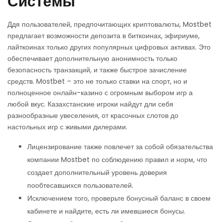
Системы
Ддя пользователей, предпочитающих криптовалюты, Mostbet
предлагает возможности депозита в биткоинах, эфириуме,
лайткоинах только других популярных цифровых активах. Это
обеспечивает дополнительную анонимность только
безопасность транзакций, и также быстрое зачисление
средств. Mostbet – это не только ставки на спорт, но и
полноценное онлайн-казино с огромным выбором игр а
любой вкус. Казахстанские игроки найдут дли себя
разнообразные увеселения, от красочных слотов до
настольных игр с живыми дилерами.
Лицензирование также повлечет за собой обязательства
компании Mostbet по соблюдению правил и норм, что
создает дополнительный уровень доверия
пообтесавшихся пользователей.
Исключением того, проверьте бонусный баланс в своем
кабинете и найдите, есть ли имевшиеся бонусы.