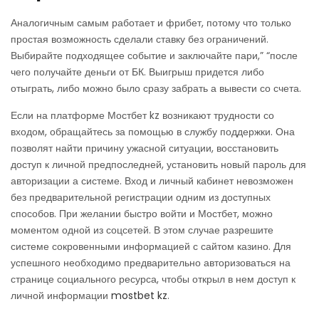
Аналогичным самым работает и фрибет, потому что только
простая возможность сделали ставку без ограничений.
Выбирайте подходящее событие и заключайте пари,” “после
чего получайте деньги от БК. Выигрыш придется либо
отыграть, либо можно было сразу забрать а вывести со счета.
Если на платформе Мостбет kz возникают трудности со
входом, обращайтесь за помощью в службу поддержки. Она
позволят найти причину ужасной ситуации, восстановить
доступ к личной предпоследней, установить новый пароль для
авторизации а системе. Вход и личный кабинет невозможен
без предварительной регистрации одним из доступных
способов. При желании быстро войти и Мостбет, можно
моментом одной из соцсетей. В этом случае разрешите
системе сокровенными информацией с сайтом казино. Для
успешного необходимо предварительно авторизоваться на
странице социального ресурса, чтобы открыл в нем доступ к
личной информации
mostbet kz
.