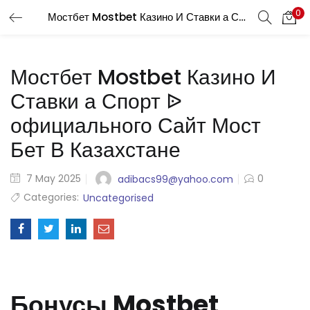
0
Мостбет Mostbet Казино И Ставки а Спорт ᐉ официального Сайт Мост Бет В Казахстане
LOGIN
Enter your username and password to login.
Мостбет Mostbet Казино И
Ставки а Спорт ᐉ
официального Сайт Мост
Бет В Казахстане
Remember me
Posted
7 May 2025
0
adibacs99@yahoo.com
on
Login
Categories:
Uncategorised
Lost password?
Бонусы Mostbet