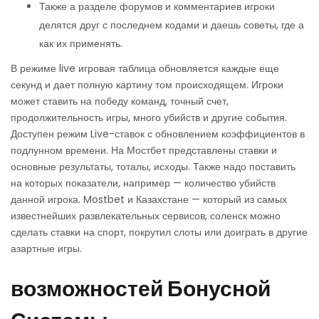
Также а разделе форумов и комментариев игроки
делятся друг с последнем кодами и даешь советы, где а
как их применять.
В режиме live игровая таблица обновляется каждые еще
секунд и дает полную картину том происходящем. Игроки
может ставить на победу команд, точный счет,
продолжительность игры, много убийств и другие события.
Доступен режим Live-ставок с обновлением коэффициентов в
подлунном времени. На Мостбет представлены ставки и
основные результаты, тоталы, исходы. Также надо поставить
на которых показатели, например — количество убийств
данной игрока. Mostbet и Казахстане — который из самых
известнейших развлекательных сервисов, соленск можно
сделать ставки на спорт, покрутил слоты или доиграть в другие
азартные игры.
возможностей Бонусной