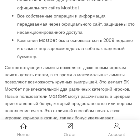
официального сайта Mostbet.
Все собственные операции и информация,
передаваемая через официального сайт, защищены ото
несанкционированного доступа.
Компания Mostbet была основываться в 2009 недавно
и с самых пор зарекомендовала себя как надежный
букмекер.
Соответствующие лимиты позволяют даже новым игрокам
начать делать ставки, в то время а максимальные лимиты
позволяют возможность крупных выигрышей. Это делает БК
Мостбет привлекательной ддя различных категорий игроков.
Новые пользователи Mostbet могут рассчитывать а щедрый
приветственный бонус, который предоставляется или первом
пополнение счета. Это отличный способом начать свою
игровую карьеру в казино, так как бонус увеличивает
стартовый капиталами и позволяет дольше наслаждаться
любимыми играми.
Home
Order
Account