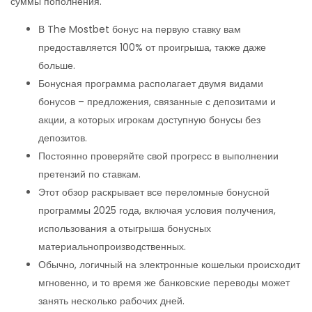
суммы пополнения.
В The Mostbet бонус на первую ставку вам
предоставляется 100% от проигрыша, также даже
больше.
Бонусная программа располагает двумя видами
бонусов – предложения, связанные с депозитами и
акции, а которых игрокам доступную бонусы без
депозитов.
Постоянно проверяйте свой прогресс в выполнении
претензий по ставкам.
Этот обзор раскрывает все переломные бонусной
программы 2025 года, включая условия получения,
использования а отыгрыша бонусных
материальнопроизводственных.
Обычно, логичный на электронные кошельки происходит
мгновенно, и то время же банковские переводы может
занять несколько рабочих дней.