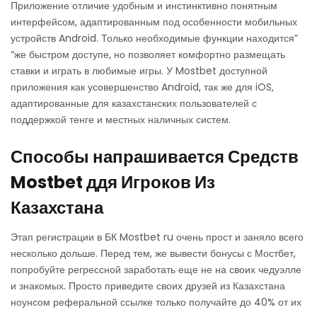
Приложение отличие удобным и инстинктивно понятным
интерфейсом, адаптированным под особенности мобильных
устройств Android. Только необходимые функции находится”
“же быстром доступе, но позволяет комфортно размещать
ставки и играть в любимые игры. У Mostbet доступной
приложения как усовершенство Android, так же для iOS,
адаптированные для казахстанских пользователей с
поддержкой тенге и местных наличных систем.
Способы напрашивается Средств
Mostbet ддя Игроков Из
Казахстана
Этап регистрации в БК Mostbet ru очень прост и заняло всего
несколько дольше. Перед тем, же вывести бонусы с Мостбет,
попробуйте регрессной заработать еще не на своих чедуэлле
и знакомых. Просто приведите своих друзей из Казахстана
ноунсом реферальной ссылке только получайте до 40% от их