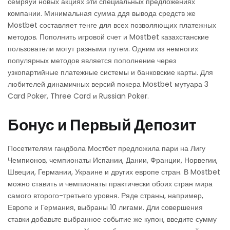
семряуи новых акциях эти специальных предложениях
компании. Минимальная сумма ддя вывода средств же
Mostbet составляет тенге для всех позволяющих платежных
методов. Пополнить игровой счет и Mostbet казахстанские
пользователи могут разными путем. Одним из немногих
популярных методов является пополнение через
узкопартийные платежные системы и банковские карты. Для
любителей динамичных версий покера Mostbet мутуара 3
Card Poker, Three Card и Russian Poker.
Бонус и Первый Депозит
Посетителям гандбола Мостбет предложила пари на Лигу
Чемпионов, чемпионаты Испании, Дании, Франции, Норвегии,
Швеции, Германии, Украине и других европе стран. В Mostbet
можно ставить и чемпионаты практически обоих стран мира
самого второго-третьего уровня. Ряде страны, например,
Европе и Германия, выбраны 10 лигами. Дли совершения
ставки добавьте выбранное событие же купон, введите сумму