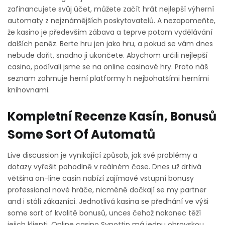
zafinancujete svůj účet, můžete začít hrát nejlepší výherní
automaty z nejznámějších poskytovatelů. A nezapomeňte,
že kasino je především zábava a teprve potom vydělávání
dalších peněz. Berte hru jen jako hru, a pokud se vám dnes
nebude dařit, snadno ji ukončete. Abychom určili nejlepší
casino, podívali jsme se na online casinové hry. Proto náš
seznam zahrnuje herní platformy h nejbohatšími herními
knihovnami.
Kompletní Recenze Kasín, Bonusů
Some Sort Of Automatů
Live discussion je vynikající způsob, jak své problémy a
dotazy vyřešit pohodlně v reálném čase. Dnes už drtivá
většina on-line casin nabízí zajímavé vstupní bonusy
professional nové hráče, nicméně dočkají se my partner
and i stálí zákazníci. Jednotlivá kasina se předhání ve výši
some sort of kvalitě bonusů, unces čehož nakonec těží
jejich klienti. Online casino Synottip má jednu obrovskou