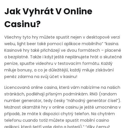
Jak Vyhrát V Online
Casinu?
Všechny tyto hry můžete spustit nejen v desktopové verzi
webu, light beer také pomocí aplikace mobilního” “kasina.
Kasinové hry také přicházejí ve dvou formátech – placené
a bezplatné. Takže i když ještě neplánujete hrát o skutečné
peníze, spusťte videohru v testovacím formátu. Každý
miluje bonusy, a co je důležitější, každý miluje získávání
peněz zdarma na svůj účet v kasinu!
Licencovaná online casina, která vám nabízíme na našich
stránkách, podléhají přísným podmínkám. RNG (random
number generator, tedy česky “náhodný generátor čísel”).
Možnost okamžité hry v online casinu je ještě umocněna v
případě, že máte k dispozici chytrý telefon. Na chytrém
telefonu cuando totiž můžete spustit mobilní casino
aplikaci, která šetří vaše data a baterii),” “díky čemuž