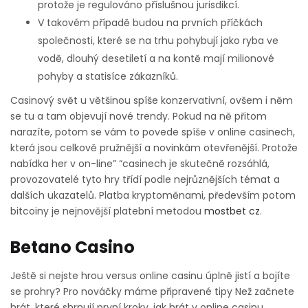
protože je regulováno příslušnou jurisdikcí.
V takovém případě budou na prvních příčkách
společnosti, které se na trhu pohybují jako ryba ve
vodě, dlouhý desetiletí a na kontě mají milionové
pohyby a statisíce zákazníků.
Casinový svět u většinou spíše konzervativní, ovšem i něm
se tu a tam objevují nové trendy. Pokud na ně přitom
narazíte, potom se vám to povede spíše v online casinech,
která jsou celkově pružnější a novinkám otevřenější. Protože
nabídka her v on-line” “casinech je skutečně rozsáhlá,
provozovatelé tyto hry třídí podle nejrůznějších témat a
dalších ukazatelů. Platba kryptoměnami, především potom
bitcoiny je nejnovější platební metodou
mostbet cz
.
Betano Casino
Ještě si nejste hrou versus online casinu úplně jistí a bojíte
se prohry? Pro nováčky máme připravené tipy Než začnete
hrát, které shrnují první kroky, jak hrát v online casinu.