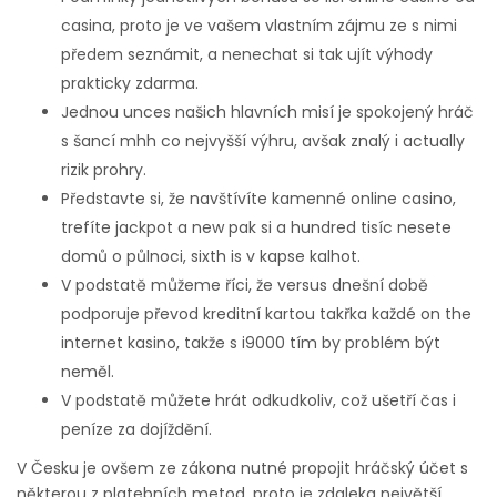
casina, proto je ve vašem vlastním zájmu ze s nimi
předem seznámit, a nenechat si tak ujít výhody
prakticky zdarma.
Jednou unces našich hlavních misí je spokojený hráč
s šancí mhh co nejvyšší výhru, avšak znalý i actually
rizik prohry.
Představte si, že navštívíte kamenné online casino,
trefíte jackpot a new pak si a hundred tisíc nesete
domů o půlnoci, sixth is v kapse kalhot.
V podstatě můžeme říci, že versus dnešní době
podporuje převod kreditní kartou takřka každé on the
internet kasino, takže s i9000 tím by problém být
neměl.
V podstatě můžete hrát odkudkoliv, což ušetří čas i
peníze za dojíždění.
V Česku je ovšem ze zákona nutné propojit hráčský účet s
některou z platebních metod, proto je zdaleka největší