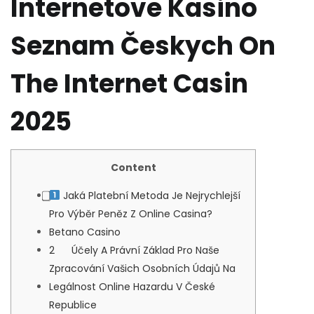
Internetove Kasino ️
Seznam Českych On
The Internet Casin
2025
Content
Jaká Platební Metoda Je Nejrychlejší
Pro Výběr Peněz Z Online Casina?
Betano Casino
2 Účely A Právní Základ Pro Naše
Zpracování Vašich Osobních Údajů Na
Legálnost Online Hazardu V České
Republice