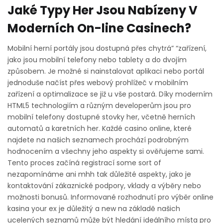
Jaké Typy Her Jsou Nabízeny V
Moderních On-line Casinech?
Mobilní herní portály jsou dostupná přes chytrá” “zařízení,
jako jsou mobilní telefony nebo tablety a do dvojím
způsobem. Je možné si nainstalovat aplikaci nebo portál
jednoduše načíst přes webový prohlížeč v mobilním
zařízení a optimalizace se již u vše postará. Díky moderním
HTML5 technologiím a různým developerům jsou pro
mobilní telefony dostupné stovky her, včetně herních
automatů a karetních her. Každé casino online, které
najdete na našich seznamech prochází podrobným
hodnocením a všechny jeho aspekty si ověřujeme sami.
Tento proces začíná registrací some sort of
nezapomínáme ani mhh tak důležité aspekty, jako je
kontaktování zákaznické podpory, vklady a výběry nebo
možnosti bonusů. Informované rozhodnutí pro výběr online
kasina your ex je důležitý a new na základě našich
ucelených seznamů může být hledání ideálního místa pro