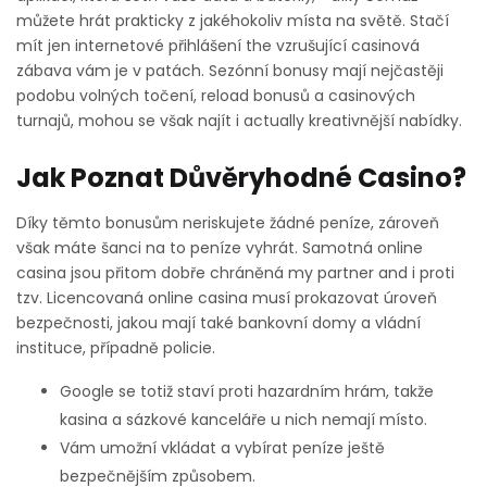
můžete hrát prakticky z jakéhokoliv místa na světě. Stačí
mít jen internetové přihlášení the vzrušující casinová
zábava vám je v patách. Sezónní bonusy mají nejčastěji
podobu volných točení, reload bonusů a casinových
turnajů, mohou se však najít i actually kreativnější nabídky.
Jak Poznat Důvěryhodné Casino?
Díky těmto bonusům neriskujete žádné peníze, zároveň
však máte šanci na to peníze vyhrát. Samotná online
casina jsou přitom dobře chráněná my partner and i proti
tzv. Licencovaná online casina musí prokazovat úroveň
bezpečnosti, jakou mají také bankovní domy a vládní
instituce, případně policie.
Google se totiž staví proti hazardním hrám, takže
kasina a sázkové kanceláře u nich nemají místo.
Vám umožní vkládat a vybírat peníze ještě
bezpečnějším způsobem.