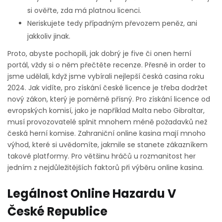
si ověřte, zda má platnou licenci.
Neriskujete tedy případným převozem peněz, ani
jakkoliv jinak.
Proto, abyste pochopili, jak dobrý je five či onen herní
portál, vždy si o něm přečtěte recenze. Přesně in order to
jsme udělali, když jsme vybírali nejlepší česká casina roku
2024. Jak vidíte, pro získání české licence je třeba dodržet
nový zákon, který je poměrně přísný. Pro získání licence od
evropských komisí, jako je například Malta nebo Gibraltar,
musí provozovatelé splnit mnohem méně požadavků než
česká herní komise. Zahraniční online kasina mají mnoho
výhod, které si uvědomíte, jakmile se stanete zákazníkem
takové platformy. Pro většinu hráčů u rozmanitost her
jedním z nejdůležitějších faktorů při výběru online kasina.
Legálnost Online Hazardu V
České Republice