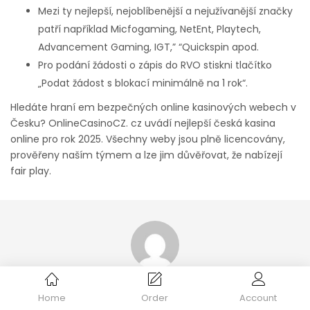
Mezi ty nejlepší, nejoblíbenější a nejužívanější značky
patří například Micfogaming, NetEnt, Playtech,
Advancement Gaming, IGT,” “Quickspin apod.
Pro podání žádosti o zápis do RVO stiskni tlačítko
„Podat žádost s blokací minimálně na 1 rok“.
Hledáte hraní em bezpečných online kasinových webech v
Česku? OnlineCasinoCZ. cz uvádí nejlepší česká kasina
online pro rok 2025. Všechny weby jsou plně licencovány,
prověřeny naším týmem a lze jim důvěřovat, že nabízejí
fair play.
Home
Order
Account
adibacs99@yahoo.com