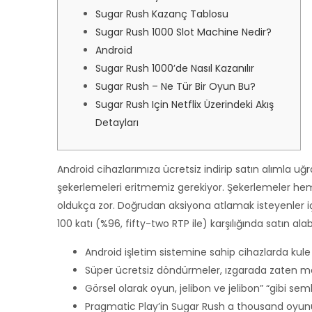
Sugar Rush Kazanç Tablosu
Sugar Rush 1000 Slot Machine Nedir?
Android
Sugar Rush 1000’de Nasıl Kazanılır
Sugar Rush – Ne Tür Bir Oyun Bu?
Sugar Rush Için Netflix Üzerindeki Akış
Detayları
Android cihazlarımıza ücretsiz indirip satın alımla
şekerlemeleri eritmemiz gerekiyor. Şekerlemeler he
oldukça zor. Doğrudan aksiyona atlamak isteyenler i
100 katı (%96, fifty-two RTP ile) karşılığında satın alab
Android işletim sistemine sahip cihazlarda kule s
Süper ücretsiz döndürmeler, ızgarada zaten mevc
Görsel olarak oyun, jelibon ve jelibon” “gibi sem
Pragmatic Play’in Sugar Rush a thousand oyunu, ge