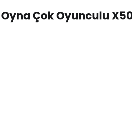
in Oyna Çok Oyunculu X5