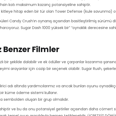
ahsin katı maksimum kazanç potansiyeline sahiptir.
tleye hitap eden bir tür olan Tower Defense (kule savunma) oyun
üleri Candy Crush’ın oynanış açısından basitleştirilmiş sürümü di
arcıyoruz. Sugar Dash 1000 yüksek bir” “oynaklık derecesine sahipt
z Benzer Filmler
ı bir şekilde dalabilir ve ek ödüller ve çarpanlar kazanma şansına
yimi arayanlar için cazip bir seçenek olabilir. Sugar Rush, şekerl
rici adı altında yardımcılarımız va ancak bunları oyunu oynadıkça v
 bir küme ödeme sistemi kullanır.
a sembolden oluşan bir grup olmalıdır.
iptir ve bu da onu potansiyel getiriler açısından daha cömert slo
arak temel oyun aracılığıyla hemen tetiklenebilir. ÜCRETSİZ DÖNÜŞ 