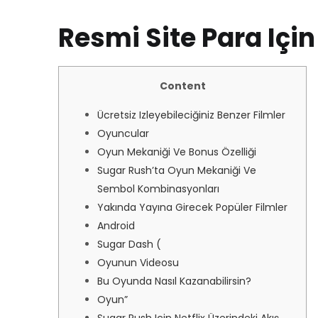
Resmi Site Para Iç
Content
Ücretsiz Izleyebileciğiniz Benzer Filmler
Oyuncular
Oyun Mekaniği Ve Bonus Özelliği
Sugar Rush’ta Oyun Mekaniği Ve
Sembol Kombinasyonları
Yakında Yayına Girecek Popüler Filmler
Android
Sugar Dash (
Oyunun Videosu
Bu Oyunda Nasıl Kazanabilirsin?
Oyun”
Sugar Rush Için Netflix Üzerindeki Akış