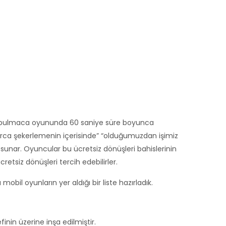
miz bulmaca oyununda 60 saniye süre boyunca
rca şekerlemenin içerisinde” “olduğumuzdan işimiz
unar. Oyuncular bu ücretsiz dönüşleri bahislerinin
cretsiz dönüşleri tercih edebilirler.
bil oyunların yer aldığı bir liste hazırladık.
inin üzerine inşa edilmiştir.