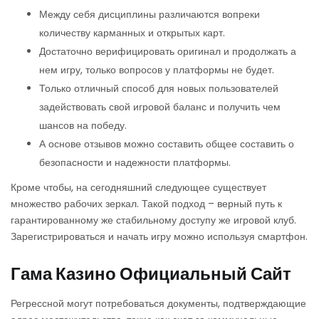
Между себя дисциплины различаются вопреки
количеству карманных и открытых карт.
Достаточно верифицировать оригинал и продолжать а
нем игру, только вопросов у платформы не будет.
Только отличный способ для новых пользователей
задействовать свой игровой баланс и получить чем
шансов на победу.
А основе отзывов можно составить общее составить о
безопасности и надежности платформы.
Кроме чтобы, на сегодняшний следующее существует
множество рабочих зеркал. Такой подход – верный путь к
гарантированному же стабильному доступу же игровой клуб.
Зарегистрироваться и начать игру можно используя смартфон.
Гама Казино Официальный Сайт
Регрессной могут потребоваться документы, подтверждающие