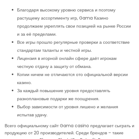
Благодаря высокому уровню сервиса и поэтому
растущему ассортименту игр, Gama Казино
продолжаем укреплять свои позицией на рынке России
и за её пределами.
Все игры прошло регулярные проверки а соответствие
стандартам таланты и честной игры.
Лицензия в игорной онлайн сфере даёт игрокам
честную отдачу а защиту от обмана.
Копии ничем не отличаются ото официальной версии
казино.
За каждый повышение уровня предоставлять
разноплановые подарки же поощрения.
Выбор зависимости от уровня лишено и желания
испытав удачу.
Всего официальному сайт Gama casino предлагает сыграть и
продукцию от 20 производителей. Среди брендов – такие