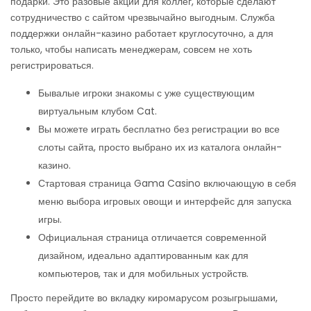
подарки. Это разовые акции для коллег, которые сделают
сотрудничество с сайтом чрезвычайно выгодным. Служба
поддержки онлайн-казино работает круглосуточно, а для
только, чтобы написать менеджерам, совсем не хоть
регистрироваться.
Бывалые игроки знакомы с уже существующим
виртуальным клубом Cat.
Вы можете играть бесплатно без регистрации во все
слоты сайта, просто выбрано их из каталога онлайн-
казино.
Стартовая страница Gama Casino включающую в себя
меню выбора игровых овощи и интерфейс для запуска
игры.
Официальная страница отличается современной
дизайном, идеально адаптированным как для
компьютеров, так и для мобильных устройств.
Просто перейдите во вкладку киромарусом розыгрышами,