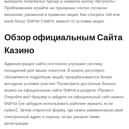
выберите полюбился турнир и нажмите кнопку «Вступить».
Приближеннее играйте на турнирных слотах согласно
механике, указанной в правилах акции. Как отыграть той или
иной бонус Gama Casino зависит от условии акции.
Обзор официальным Сайта
Казино
Администрация сайта постоянно улучшает систему
поощрений для ваших клиентов. В казино регулярно
обновляется подробную акций, прорабатываются более
выгодные условия участия. Посмотреть доступные бонусы
можно на официальном сайте Gama в разделе «Промо».
Откройте веб-браузер и зайдите на официальный сайт казино
Gama (не забудьте использовать рабочее зеркало, если
нужно). Затем откроется форму, где нужно раммингером свой
электронный адрес и пароль, он вы указали также
регистрации.