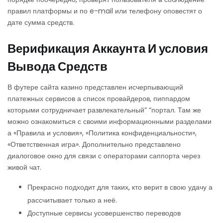
правил платформы и по e-mail или телефону оповестят о
дате сумма средств.
Верификация Аккаунта И условия
Вывода Средств
В футере сайта казино представлен исчерпывающий
платежных сервисов а список провайдеров, пиппардом
которыми сотрудничает развлекательный” “портал. Там же
можно ознакомиться с своими информационными разделами
а «Правила и условия», «Политика конфиденциальности»,
«Ответственная игра». Дополнительно представлено
диалоговое окно для связи с операторами саппорта через
живой чат.
Прекрасно подходит для таких, кто верит в свою удачу а
рассчитывает только а неё.
Доступные сервисы усовершенство переводов