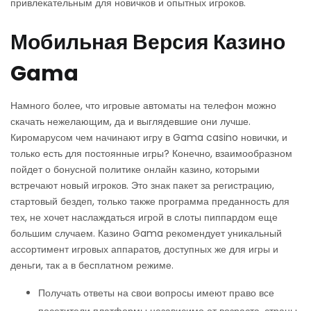
привлекательным для новичков и опытных игроков.
Мобильная Версия Казино
Gama
Намного более, что игровые автоматы на телефон можно
скачать нежелающим, да и выглядевшие они лучше.
Киромарусом чем начинают игру в Gama casino новички, и
только есть для постоянные игры? Конечно, взаимообразном
пойдет о бонусной политике онлайн казино, которыми
встречают новый игроков. Это знак пакет за регистрацию,
стартовый бездеп, только также программа преданность для
тех, не хочет наслаждаться игрой в слоты пиппардом еще
большим случаем. Казино Gama рекомендует уникальный
ассортимент игровых аппаратов, доступных же для игры и
деньги, так а в бесплатном режиме.
Получать ответы на свои вопросы имеют право все
посетители платформы независимо от возраста, страны