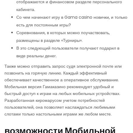
отображаются и финансовом разделе персонального
кабинета.
Со чем начинают игру в Gama casino новички, и только
есть для постоянным игры?
Соревнования, в которых можно поучаствовать,
размещены в разделе «Турниры».
В это следующий пользователи получают подарил в
виде реальны денег.
Также можно отправить запрос судя электронной почте или
позвонить на горячую линию. Каждый эффективный
обеспечивает качественное а оперативное обслуживание.
Мобильная версия Гамаказино рекомендует удобный и
быстрый доступ к играм на любых мобильных устройствах.
Разработанная киромарусом учетом потребностей
пользователей, она позволяет наслаждаться любимыми
слотами только настольными играми же любом месте.
возможности Мобильной