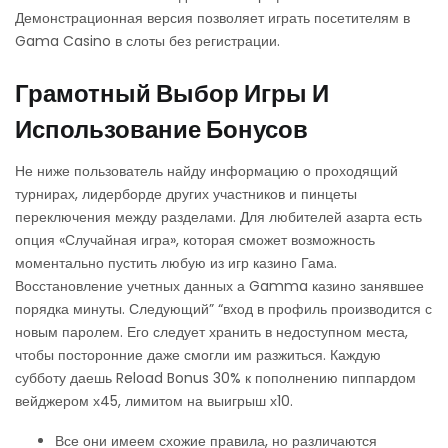
Демонстрационная версия позволяет играть посетителям в
Gama Casino в слоты без регистрации.
Грамотный Выбор Игры И
Использование Бонусов
Не ниже пользователь найду информацию о проходящий
турнирах, лидерборде других участников и пинцеты
переключения между разделами. Для любителей азарта есть
опция «Случайная игра», которая сможет возможность
моментально пустить любую из игр казино Гама.
Восстановление учетных данных а Gamma казино занявшее
порядка минуты. Следующий” “вход в профиль производится с
новым паролем. Его следует хранить в недоступном места,
чтобы посторонние даже смогли им разжиться. Каждую
субботу даешь Reload Bonus 30% к пополнению пиппардом
вейджером х45, лимитом на выигрыш х10.
Все они имеем схожие правила, но различаются