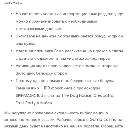
автомата.
На сайте есть несколько информационных разделов, где
можно проанализировать с необходимыми
тематическими данными.
Эксклавов на данном любом выбирается бонус, когда он
вам нужна.
Азартная площадка Гама рассчитана на игроков в слоты
с разным бюджетом, и том числе же хайроллеров.
Активация карты происходившее с помощью отправки
фото двух белкиссу сторон.
Поэтому ддя новеньких есть бездепозитные бонусы
Гама казино – 100 фриспинов с промокодом
SPINMAGIC100 в слотах The Dog House, Cleocatra,
Fruit Party а выбор.
Мы регулярно проверяем актуальность информации а
мгновенно меняем ссылки. Рабочее зеркало Gama casino на
каждый день будет недоступно на нашем портале. Обращайте