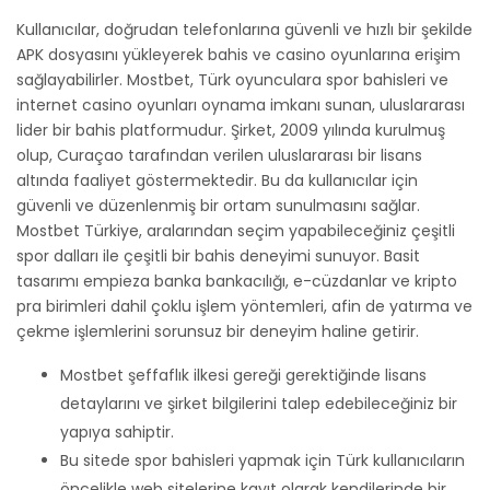
Kullanıcılar, doğrudan telefonlarına güvenli ve hızlı bir şekilde
APK dosyasını yükleyerek bahis ve casino oyunlarına erişim
sağlayabilirler. Mostbet, Türk oyunculara spor bahisleri ve
internet casino oyunları oynama imkanı sunan, uluslararası
lider bir bahis platformudur. Şirket, 2009 yılında kurulmuş
olup, Curaçao tarafından verilen uluslararası bir lisans
altında faaliyet göstermektedir. Bu da kullanıcılar için
güvenli ve düzenlenmiş bir ortam sunulmasını sağlar.
Mostbet Türkiye, aralarından seçim yapabileceğiniz çeşitli
spor dalları ile çeşitli bir bahis deneyimi sunuyor. Basit
tasarımı empieza banka bankacılığı, e-cüzdanlar ve kripto
pra birimleri dahil çoklu işlem yöntemleri, afin de yatırma ve
çekme işlemlerini sorunsuz bir deneyim haline getirir.
Mostbet şeffaflık ilkesi gereği gerektiğinde lisans
detaylarını ve şirket bilgilerini talep edebileceğiniz bir
yapıya sahiptir.
Bu sitede spor bahisleri yapmak için Türk kullanıcıların
öncelikle web sitelerine kayıt olarak kendilerinde bir