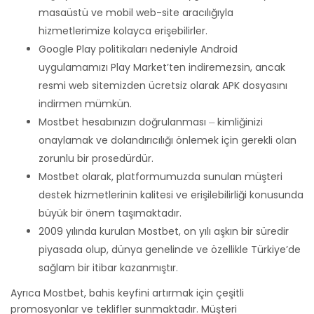
masaüstü ve mobil web-site aracılığıyla
hizmetlerimize kolayca erişebilirler.
Google Play politikaları nedeniyle Android
uygulamamızı Play Market’ten indiremezsin, ancak
resmi web sitemizden ücretsiz olarak APK dosyasını
indirmen mümkün.
Mostbet hesabınızın doğrulanması ⏤ kimliğinizi
onaylamak ve dolandırıcılığı önlemek için gerekli olan
zorunlu bir prosedürdür.
Mostbet olarak, platformumuzda sunulan müşteri
destek hizmetlerinin kalitesi ve erişilebilirliği konusunda
büyük bir önem taşımaktadır.
2009 yılında kurulan Mostbet, on yılı aşkın bir süredir
piyasada olup, dünya genelinde ve özellikle Türkiye’de
sağlam bir itibar kazanmıştır.
Ayrıca Mostbet, bahis keyfini artırmak için çeşitli
promosyonlar ve teklifler sunmaktadır. Müşteri