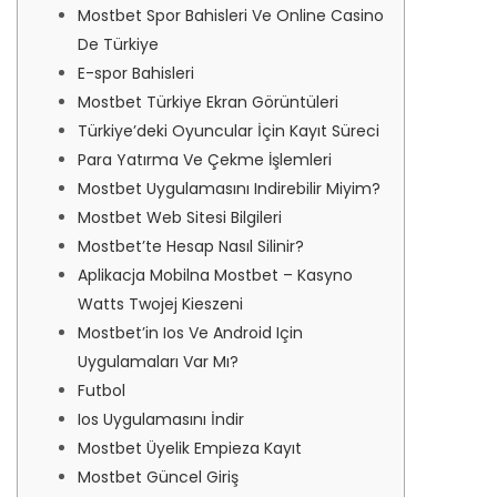
Mostbet Spor Bahisleri Ve Online Casino
De Türkiye
E-spor Bahisleri
Mostbet Türkiye Ekran Görüntüleri
Türkiye’deki Oyuncular İçin Kayıt Süreci
Para Yatırma Ve Çekme İşlemleri
Mostbet Uygulamasını Indirebilir Miyim?
Mostbet Web Sitesi Bilgileri
Mostbet’te Hesap Nasıl Silinir?
Aplikacja Mobilna Mostbet – Kasyno
Watts Twojej Kieszeni
Mostbet’in Ios Ve Android Için
Uygulamaları Var Mı?
Futbol
Ios Uygulamasını İndir
Mostbet Üyelik Empieza Kayıt
Mostbet Güncel Giriş