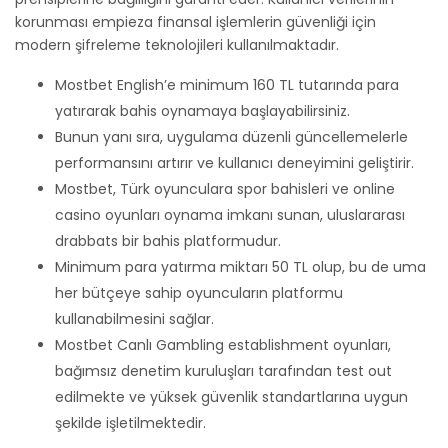
korunması empieza finansal işlemlerin güvenliği için
modern şifreleme teknolojileri kullanılmaktadır.
Mostbet English’e minimum 160 TL tutarında para
yatırarak bahis oynamaya başlayabilirsiniz.
Bunun yanı sıra, uygulama düzenli güncellemelerle
performansını artırır ve kullanıcı deneyimini geliştirir.
Mostbet, Türk oyunculara spor bahisleri ve online
casino oyunları oynama imkanı sunan, uluslararası
drabbats bir bahis platformudur.
Minimum para yatırma miktarı 50 TL olup, bu de uma
her bütçeye sahip oyuncuların platformu
kullanabilmesini sağlar.
Mostbet Canlı Gambling establishment oyunları,
bağımsız denetim kuruluşları tarafından test out
edilmekte ve yüksek güvenlik standartlarına uygun
şekilde işletilmektedir.