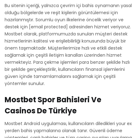
Bu sitenin içeriği, yalnızca çevrim içi bahis oynamanın yasal
olduğu bölgelerde ve reşit kişilerin görüntülemesi için
hazırlanmıştır. Sorumlu oyun ilkelerine öncelik veriyor ve
destek için [email protected] adresinden hizmet veriyoruz.
Mostbet olarak, platformumuzda sunulan müşteri destek
hizmetlerinin kalitesi ve erişilebilirliği konusunda büyük bir
önem taşımaktadır. Müşterilerimize hızlı ve etkili destek
sağlamak için çeşitli iletişim kanalları üzerinden hizmet
vermekteyiz. Para çekme işlemleri para benzer şekilde hızlı
bir şekilde gerçekleştirilir, kullanıcıların finansal işlemlerini
güven içinde tamamlamalarını sağlamak için çeşitli
yöntemler sunulur.
Mostbet Spor Bahisleri Ve
Casinos De Türkiye
Mostbet Android uygulaması, kullanıcıların diledikleri your ex
yerden bahis yapmalarına olanak tanır. Güvenli ödeme
yöntemleri, canlı bahisler ve tüm casino oyunları uygulama