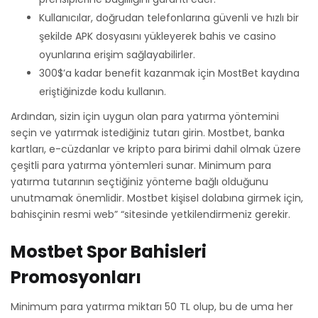
Kullanıcılar, doğrudan telefonlarına güvenli ve hızlı bir
şekilde APK dosyasını yükleyerek bahis ve casino
oyunlarına erişim sağlayabilirler.
300$’a kadar benefit kazanmak için MostBet kaydına
eriştiğinizde kodu kullanın.
Ardından, sizin için uygun olan para yatırma yöntemini
seçin ve yatırmak istediğiniz tutarı girin. Mostbet, banka
kartları, e-cüzdanlar ve kripto para birimi dahil olmak üzere
çeşitli para yatırma yöntemleri sunar. Minimum para
yatırma tutarının seçtiğiniz yönteme bağlı olduğunu
unutmamak önemlidir. Mostbet kişisel dolabına girmek için,
bahisçinin resmi web” “sitesinde yetkilendirmeniz gerekir.
Mostbet Spor Bahisleri
Promosyonları
Minimum para yatırma miktarı 50 TL olup, bu de uma her