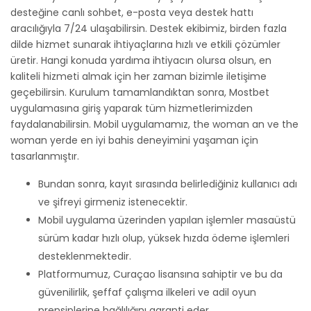
desteğine canlı sohbet, e-posta veya destek hattı
aracılığıyla 7/24 ulaşabilirsin. Destek ekibimiz, birden fazla
dilde hizmet sunarak ihtiyaçlarına hızlı ve etkili çözümler
üretir. Hangi konuda yardıma ihtiyacın olursa olsun, en
kaliteli hizmeti almak için her zaman bizimle iletişime
geçebilirsin. Kurulum tamamlandıktan sonra, Mostbet
uygulamasına giriş yaparak tüm hizmetlerimizden
faydalanabilirsin. Mobil uygulamamız, the woman an ve the
woman yerde en iyi bahis deneyimini yaşaman için
tasarlanmıştır.
Bundan sonra, kayıt sırasında belirlediğiniz kullanıcı adı
ve şifreyi girmeniz istenecektir.
Mobil uygulama üzerinden yapılan işlemler masaüstü
sürüm kadar hızlı olup, yüksek hızda ödeme işlemleri
desteklenmektedir.
Platformumuz, Curaçao lisansına sahiptir ve bu da
güvenilirlik, şeffaf çalışma ilkeleri ve adil oyun
prensiplerine bağlılığını garanti eder.