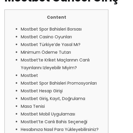
Content
Mostbet Spor Bahisleri Borsası
Mostbet Casino Oyunları
Mostbet Türkiye’de Yasal Mı?
Minimum Ödeme Tutarı
Mostbet’te Kriket Maçlarının Canlı
Yayınlarını Izleyebilir Miyim?
Mostbet
Mostbet Spor Bahisleri Promosyonları
Mostbet Hesap Girişi
Mostbet Giriş, Kayıt, Doğrulama
Masa Tenisi
Mostbet Mobil Uygulaması
Mostbet’te Canlı Bahis Seçeneği
Hesabınıza Nasıl Para Yükleyebilirsiniz?