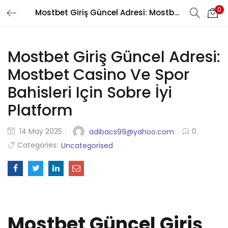
0
Mostbet Giriş Güncel Adresi: Mostbet Casino Ve Spor Bahisleri Için Sobre İyi Platform
LOGIN
Enter your username and password to login.
Mostbet Giriş Güncel Adresi:
Mostbet Casino Ve Spor
Bahisleri Için Sobre İyi
Platform
Remember me
Posted
14 May 2025
0
adibacs99@yahoo.com
on
Login
Categories:
Uncategorised
Lost password?
Mostbet Güncel Giriş