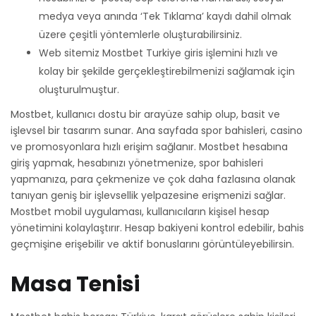
medya veya anında ‘Tek Tıklama’ kaydı dahil olmak
üzere çeşitli yöntemlerle oluşturabilirsiniz.
Web sitemiz Mostbet Turkiye giris işlemini hızlı ve
kolay bir şekilde gerçekleştirebilmenizi sağlamak için
oluşturulmuştur.
Mostbet, kullanıcı dostu bir arayüze sahip olup, basit ve
işlevsel bir tasarım sunar. Ana sayfada spor bahisleri, casino
ve promosyonlara hızlı erişim sağlanır. Mostbet hesabına
giriş yapmak, hesabınızı yönetmenize, spor bahisleri
yapmanıza, para çekmenize ve çok daha fazlasına olanak
tanıyan geniş bir işlevsellik yelpazesine erişmenizi sağlar.
Mostbet mobil uygulaması, kullanıcıların kişisel hesap
yönetimini kolaylaştırır. Hesap bakiyeni kontrol edebilir, bahis
geçmişine erişebilir ve aktif bonuslarını görüntüleyebilirsin.
Masa Tenisi