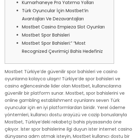
Kumarhaneye Pra Yatırma Yolları
Türk Oyuncular İçin Mostbet’in
Avantajları Ve Dezavantajları
Mostbet Casino Empieza Slot Oyunları
Mostbet Spor Bahisleri
Mostbet Spor Bahisleri:” “Most
Recognized Çevrimiçi Bahis Hedefiniz
Mostbet Türkiye’de güvenilir spor bahisleri ve casino
oyunlarına kolayca ulaşın! Türkiye’de spor bahisleri ve
casino eğlencesinde lider olan Mostbet, kullanıcılarına
güvenilir bir platform sunar. Mostbet, spor bahislerini ve
online gambling establishment oyunlarını seven Türk
oyuncular için en iyi platformlardan biridir. Yerel ödeme
yöntemleri, kullanıcı dostu arayüzü ve cazip bonuslarıyla
Mostbet, Türkiye’deki rekabetçi bahis piyasasında öne
çıkıyor. İster spor bahislerine ilgi duyun ister internet casino
dünyasına adım atmak isteyin, Mostbet kullanıcı dostu bir