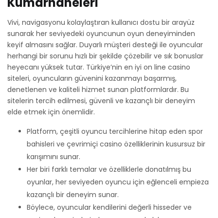
Kumarhaneleri
Vivi, navigasyonu kolaylaştıran kullanıcı dostu bir arayüz
sunarak her seviyedeki oyuncunun oyun deneyiminden
keyif almasını sağlar. Duyarlı müşteri desteği ile oyuncular
herhangi bir sorunu hızlı bir şekilde çözebilir ve sık bonuslar
heyecanı yüksek tutar. Türkiye’nin en iyi on line casino
siteleri, oyuncuların güvenini kazanmayı başarmış,
denetlenen ve kaliteli hizmet sunan platformlardır. Bu
sitelerin tercih edilmesi, güvenli ve kazançlı bir deneyim
elde etmek için önemlidir.
Platform, çeşitli oyuncu tercihlerine hitap eden spor
bahisleri ve çevrimiçi casino özelliklerinin kusursuz bir
karışımını sunar.
Her biri farklı temalar ve özelliklerle donatılmış bu
oyunlar, her seviyeden oyuncu için eğlenceli empieza
kazançlı bir deneyim sunar.
Böylece, oyuncular kendilerini değerli hisseder ve