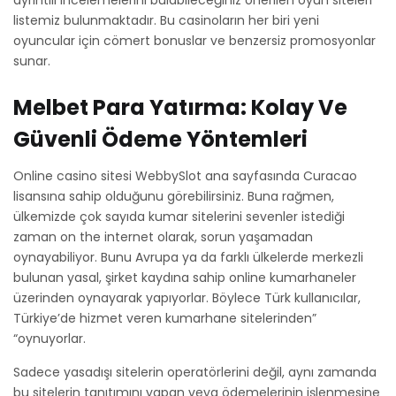
ayrıntılı incelemelerini bulabileceğiniz önerilen oyun siteleri
listemiz bulunmaktadır. Bu casinoların her biri yeni
oyuncular için cömert bonuslar ve benzersiz promosyonlar
sunar.
Melbet Para Yatırma: Kolay Ve
Güvenli Ödeme Yöntemleri
Online casino sitesi WebbySlot ana sayfasında Curacao
lisansına sahip olduğunu görebilirsiniz. Buna rağmen,
ülkemizde çok sayıda kumar sitelerini sevenler istediği
zaman on the internet olarak, sorun yaşamadan
oynayabiliyor. Bunu Avrupa ya da farklı ülkelerde merkezli
bulunan yasal, şirket kaydına sahip online kumarhaneler
üzerinden oynayarak yapıyorlar. Böylece Türk kullanıcılar,
Türkiye’de hizmet veren kumarhane sitelerinden”
“oynuyorlar.
Sadece yasadışı sitelerin operatörlerini değil, aynı zamanda
bu sitelerin tanıtımını yapan veya ödemelerinin işlenmesine