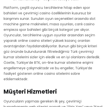
Platform, çeşitli oyuncu tercihlerine hitap eden spor
bahisleri ve çevrimiçi casino özelliklerinin kusursuz bir
karışımını sunar. Sunulan oyun seçenekleri arasında slot
machine game makineleri, masa oyunları, canlı casino
empieza spor bahisleri gibi birçok kategori yer alıyor.
Oyuncular, tercihlerine uygun oyunlar arasından seçim
yaparak online casino siteleri yüksek kazanç oranları
avantajından faydalanabiliyorlar. Bunun gibi birçok kriteri
göz önünde bulundurarak filtrelediğimiz Türk çevrimiçi
kumar sitelerini sizler için eledik ve en iyi olanlarını derledik.
Özetle, Türkiye’de BTK, on-line kumar sitelerine erişimi
engellemeye çalışmaktadır ve bu engeller, Türkiye’de
faaliyet gösteren online casino sitelerini sobre
etkilemektedir.
Müşteri Hizmetleri
Oyuncuların yapması gereken ilk şey, çevrimiçi
kumarhanenin web sitesini açmak ve “Giriş Yap” veya “Kayıt