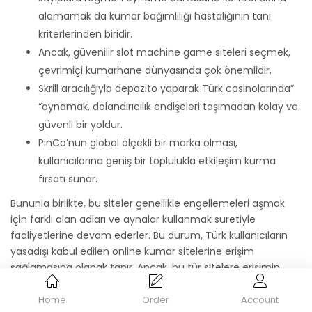
alamamak da kumar bağımlılığı hastalığının tanı
kriterlerinden biridir.
Ancak, güvenilir slot machine game siteleri seçmek,
çevrimiçi kumarhane dünyasında çok önemlidir.
Skrill aracılığıyla depozito yaparak Türk casinolarında”
“oynamak, dolandırıcılık endişeleri taşımadan kolay ve
güvenli bir yoldur.
PinCo’nun global ölçekli bir marka olması,
kullanıcılarına geniş bir toplulukla etkileşim kurma
fırsatı sunar.
Bununla birlikte, bu siteler genellikle engellemeleri aşmak
için farklı alan adları ve aynalar kullanmak suretiyle
faaliyetlerine devam ederler. Bu durum, Türk kullanıcıların
yasadışı kabul edilen online kumar sitelerine erişim
sağlamasına olanak tanır. Ancak, bu tür sitelere erişimin
riskli olduğunu ve kullanıcıların bu durumun farkında olması
gerektiğini belirtmek önemlidir. Güvenilir bir online casino
Home
Order
Account