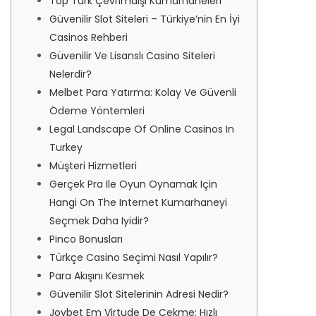
Top Türk Çevrimdışı Kumarhaneleri
Güvenilir Slot Siteleri – Türkiye’nin En İyi
Casinos Rehberi
Güvenilir Ve Lisanslı Casino Siteleri
Nelerdir?
Melbet Para Yatırma: Kolay Ve Güvenli
Ödeme Yöntemleri
Legal Landscape Of Online Casinos In
Turkey
Müşteri Hizmetleri
Gerçek Pra Ile Oyun Oynamak Için
Hangi On The Internet Kumarhaneyi
Seçmek Daha Iyidir?
Pinco Bonusları
Türkçe Casino Seçimi Nasıl Yapılır?
Para Akışını Kesmek
Güvenilir Slot Sitelerinin Adresi Nedir?
Joybet Em Virtude De Çekme: Hızlı