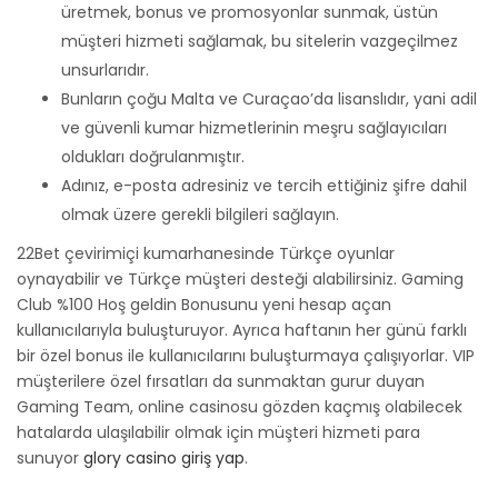
üretmek, bonus ve promosyonlar sunmak, üstün
müşteri hizmeti sağlamak, bu sitelerin vazgeçilmez
unsurlarıdır.
Bunların çoğu Malta ve Curaçao’da lisanslıdır, yani adil
ve güvenli kumar hizmetlerinin meşru sağlayıcıları
oldukları doğrulanmıştır.
Adınız, e-posta adresiniz ve tercih ettiğiniz şifre dahil
olmak üzere gerekli bilgileri sağlayın.
22Bet çevirimiçi kumarhanesinde Türkçe oyunlar
oynayabilir ve Türkçe müşteri desteği alabilirsiniz. Gaming
Club %100 Hoş geldin Bonusunu yeni hesap açan
kullanıcılarıyla buluşturuyor. Ayrıca haftanın her günü farklı
bir özel bonus ile kullanıcılarını buluşturmaya çalışıyorlar. VIP
müşterilere özel fırsatları da sunmaktan gurur duyan
Gaming Team, online casinosu gözden kaçmış olabilecek
hatalarda ulaşılabilir olmak için müşteri hizmeti para
sunuyor
glory casino giriş yap
.