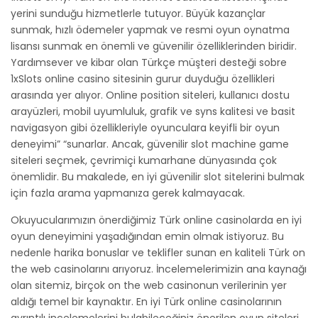
yerini sunduğu hizmetlerle tutuyor. Büyük kazançlar
sunmak, hızlı ödemeler yapmak ve resmi oyun oynatma
lisansı sunmak en önemli ve güvenilir özelliklerinden biridir.
Yardımsever ve kibar olan Türkçe müşteri desteği sobre
1xSlots online casino sitesinin gurur duyduğu özellikleri
arasında yer alıyor. Online position siteleri, kullanıcı dostu
arayüzleri, mobil uyumluluk, grafik ve syns kalitesi ve basit
navigasyon gibi özellikleriyle oyunculara keyifli bir oyun
deneyimi” “sunarlar. Ancak, güvenilir slot machine game
siteleri seçmek, çevrimiçi kumarhane dünyasında çok
önemlidir. Bu makalede, en iyi güvenilir slot sitelerini bulmak
için fazla arama yapmanıza gerek kalmayacak.
Okuyucularımızın önerdiğimiz Türk online casinolarda en iyi
oyun deneyimini yaşadığından emin olmak istiyoruz. Bu
nedenle harika bonuslar ve teklifler sunan en kaliteli Türk on
the web casinolarını arıyoruz. İncelemelerimizin ana kaynağı
olan sitemiz, birçok on the web casinonun verilerinin yer
aldığı temel bir kaynaktır. En iyi Türk online casinolarının