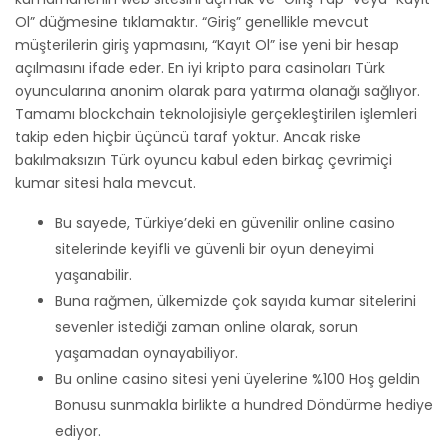
Ol” düğmesine tıklamaktır. “Giriş” genellikle mevcut
müşterilerin giriş yapmasını, “Kayıt Ol” ise yeni bir hesap
açılmasını ifade eder. En iyi kripto para casinoları Türk
oyuncularına anonim olarak para yatırma olanağı sağlıyor.
Tamamı blockchain teknolojisiyle gerçekleştirilen işlemleri
takip eden hiçbir üçüncü taraf yoktur. Ancak riske
bakılmaksızın Türk oyuncu kabul eden birkaç çevrimiçi
kumar sitesi hala mevcut.
Bu sayede, Türkiye’deki en güvenilir online casino
sitelerinde keyifli ve güvenli bir oyun deneyimi
yaşanabilir.
Buna rağmen, ülkemizde çok sayıda kumar sitelerini
sevenler istediği zaman online olarak, sorun
yaşamadan oynayabiliyor.
Bu online casino sitesi yeni üyelerine %100 Hoş geldin
Bonusu sunmakla birlikte a hundred Döndürme hediye
ediyor.