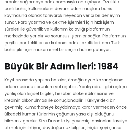
oranlar sağlamaya odaklanmasıyla öne çıkıyor. Özellikle
canlı bahis, kullanıcıların devam eden maçlara bahis
koymasına olanak tanıyarak heyecan verici bir deneyim
sunar. Para yatırma ve çekme işlemleri için hızlı işlem
süreleri ile güvenlik ve kullanım kolaylığı platformun
merkezinde yer alır ve sorunsuz işlemler sağlar. Platformun
çeşitli spor teklifleri ve kullanıcı odaklı özellikleri, onu Türk
bahisçiler için mükemmel bir seçim haline getiriyor.
Büyük Bir Adım İleri: 1984
Kayıt sırasında yapılan hatalar, örneğin oyun kazançlarının
ödenmesinde sorunlara yol açabilir. Yanlış adres gibi açıkça
yanlış olan kişisel bilgiler, hesabın bloke edilmesine ve
kredinin alıkonulması ile sonuçlanabilir. Türkiye’deki bir
çevrimiçi kumarhaneye kaydolmaya karar vermeden önce,
ülkedeki kumar türlerinin çoğunun yasa dışı olduğunu
bilmeniz gerekir. Size Durante İyi çevrimiçi casinoları tavsiye
etmek için ihtiyaç duyduğumuz bilgileri, hiçbir şeyi şansa