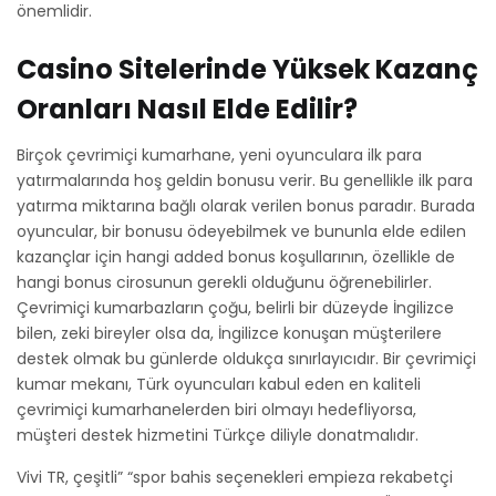
önemlidir.
Casino Sitelerinde Yüksek Kazanç
Oranları Nasıl Elde Edilir?
Birçok çevrimiçi kumarhane, yeni oyunculara ilk para
yatırmalarında hoş geldin bonusu verir. Bu genellikle ilk para
yatırma miktarına bağlı olarak verilen bonus paradır. Burada
oyuncular, bir bonusu ödeyebilmek ve bununla elde edilen
kazançlar için hangi added bonus koşullarının, özellikle de
hangi bonus cirosunun gerekli olduğunu öğrenebilirler.
Çevrimiçi kumarbazların çoğu, belirli bir düzeyde İngilizce
bilen, zeki bireyler olsa da, İngilizce konuşan müşterilere
destek olmak bu günlerde oldukça sınırlayıcıdır. Bir çevrimiçi
kumar mekanı, Türk oyuncuları kabul eden en kaliteli
çevrimiçi kumarhanelerden biri olmayı hedefliyorsa,
müşteri destek hizmetini Türkçe diliyle donatmalıdır.
Vivi TR, çeşitli” “spor bahis seçenekleri empieza rekabetçi