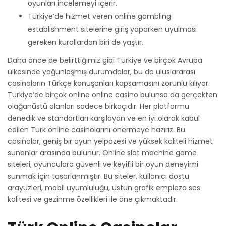
oyunları incelemeyi içerir.
Türkiye’de hizmet veren online gambling
establishment sitelerine giriş yaparken uyulması
gereken kurallardan biri de yaştır.
Daha önce de belirttiğimiz gibi Türkiye ve birçok Avrupa
ülkesinde yoğunlaşmış durumdalar, bu da uluslararası
casinoların Türkçe konuşanları kapsamasını zorunlu kılıyor.
Türkiye’de birçok online online casino bulunsa da gerçekten
olağanüstü olanları sadece birkaçıdır. Her platformu
denedik ve standartları karşılayan ve en iyi olarak kabul
edilen Türk online casinolarını önermeye hazırız. Bu
casinolar, geniş bir oyun yelpazesi ve yüksek kaliteli hizmet
sunanlar arasında bulunur. Online slot machine game
siteleri, oyunculara güvenli ve keyifli bir oyun deneyimi
sunmak için tasarlanmıştır. Bu siteler, kullanıcı dostu
arayüzleri, mobil uyumluluğu, üstün grafik empieza ses
kalitesi ve gezinme özellikleri ile öne çıkmaktadır.