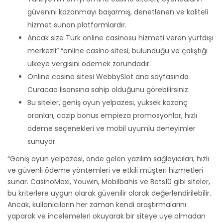
güvenini kazanmayı başarmış, denetlenen ve kaliteli
hizmet sunan platformlardır.
Ancak size Türk online casinosu hizmeti veren yurtdışı
merkezli” “online casino sitesi, bulunduğu ve çalıştığı
ülkeye vergisini ödemek zorundadır.
Online casino sitesi WebbySlot ana sayfasında
Curacao lisansına sahip olduğunu görebilirsiniz.
Bu siteler, geniş oyun yelpazesi, yüksek kazanç
oranları, cazip bonus empieza promosyonlar, hızlı
ödeme seçenekleri ve mobil uyumlu deneyimler
sunuyor.
“Geniş oyun yelpazesi, önde gelen yazılım sağlayıcıları, hızlı
ve güvenli ödeme yöntemleri ve etkili müşteri hizmetleri
sunar. CasinoMaxi, Youwin, Mobilbahis ve Bets10 gibi siteler,
bu kriterlere uygun olarak güvenilir olarak değerlendirilebilir.
Ancak, kullanıcıların her zaman kendi araştırmalarını
yaparak ve incelemeleri okuyarak bir siteye üye olmadan