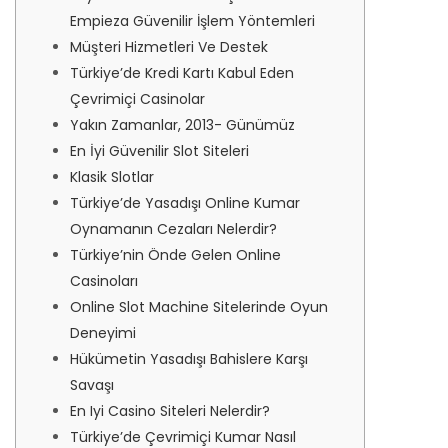
Empieza Güvenilir İşlem Yöntemleri
Müşteri Hizmetleri Ve Destek
Türkiye’de Kredi Kartı Kabul Eden
Çevrimiçi Casinolar
Yakın Zamanlar, 2013- Günümüz
En İyi Güvenilir Slot Siteleri
Klasik Slotlar
Türkiye’de Yasadışı Online Kumar
Oynamanın Cezaları Nelerdir?
Türkiye’nin Önde Gelen Online
Casinoları
Online Slot Machine Sitelerinde Oyun
Deneyimi
Hükümetin Yasadışı Bahislere Karşı
Savaşı
En Iyi Casino Siteleri Nelerdir?
Türkiye’de Çevrimiçi Kumar Nasıl